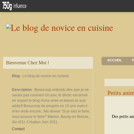
ACCUEIL
P
Bienvenue Chez Moi !
Blog
: Le blog de novice en cuisine
Description
: Beaucoup entendu dire que je ne
Petits ani
savais pas cuisiner! Un jour, le déclic est arrivé
en voyant le blog d'une amie et depuis je suis
addict! Beaucoup de progrès en 15 ans mais il
m'en reste encore...Ma devise "Si je sais le faire,
Des petits an
vous pouvez le faire!" Marion, Bourg-en-Bresse,
Ain (01). Création Juin 2011.
Contact