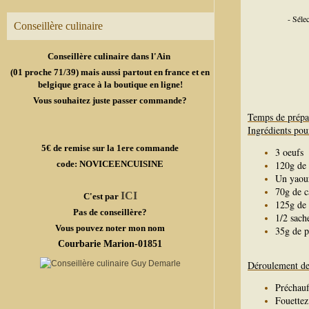
- Séle
Conseillère culinaire
Conseillère culinaire dans l'Ain
(01 proche 71/39) mais aussi partout en france et en
belgique grace à la boutique en ligne!
Vous souhaitez juste passer commande?
Temps de prépa
Ingrédients pou
5€ de remise sur la 1ere commande
3 oeufs
code: NOVICEENCUISINE
120g de 
Un yaou
70g de c
ICI
C'est par
125g de 
Pas de conseillère?
1/2 sach
Vous pouvez noter mon nom
35g de p
Courbarie Marion-01851
Déroulement de 
Préchauf
Fouettez