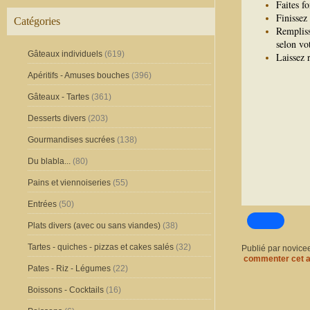
Faites fo
Finissez 
Catégories
Rempliss
selon vot
Gâteaux individuels
(619)
Laissez 
Apéritifs - Amuses bouches
(396)
Gâteaux - Tartes
(361)
Desserts divers
(203)
Gourmandises sucrées
(138)
Du blabla...
(80)
Pains et viennoiseries
(55)
Entrées
(50)
Plats divers (avec ou sans viandes)
(38)
Tartes - quiches - pizzas et cakes salés
(32)
Publié par novice
commenter cet a
Pates - Riz - Légumes
(22)
Boissons - Cocktails
(16)