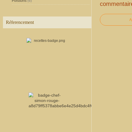
Poissons
(6)
commentair
A
Réferencement