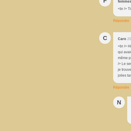
F
femmes
<br /> T
Répondre
C
Caro
20
<br /> H
qui avai
même pas
/> Le se
je trouv
jolies t
Répondre
N