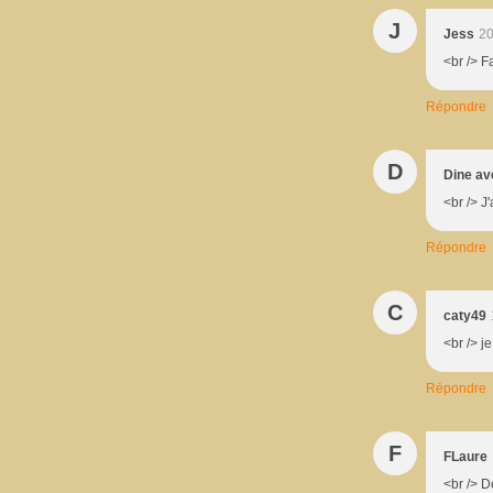
J
Jess
20
<br /> F
Répondre
D
Dine av
<br /> J
Répondre
C
caty49
<br /> j
Répondre
F
FLaure
<br /> D