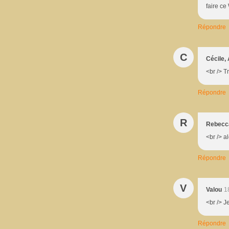
faire ce
Répondre
C
Cécile, 
<br /> T
Répondre
R
Rebecc
<br /> al
Répondre
V
Valou
1
<br /> Je
Répondre