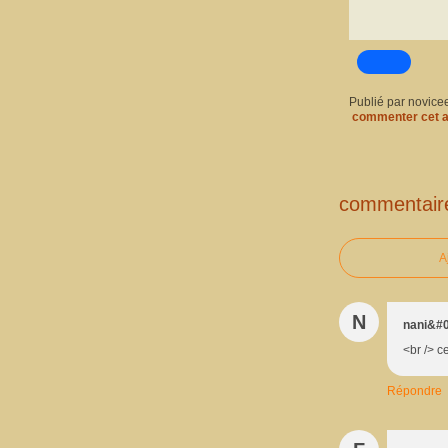
Publié par novice
commenter cet a
commentair
A
N
nani&#0
<br /> c
Répondre