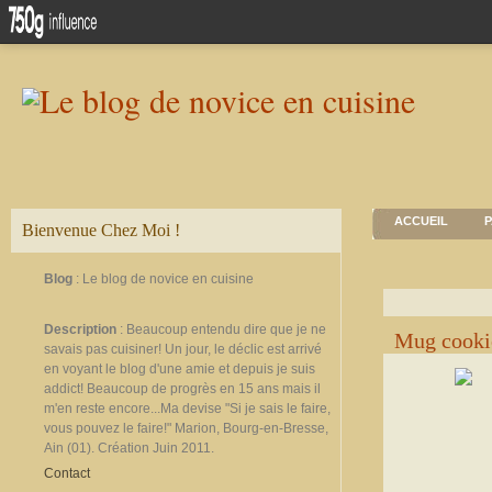
ACCUEIL
P
Bienvenue Chez Moi !
Blog
: Le blog de novice en cuisine
Description
: Beaucoup entendu dire que je ne
Mug cookie
savais pas cuisiner! Un jour, le déclic est arrivé
en voyant le blog d'une amie et depuis je suis
addict! Beaucoup de progrès en 15 ans mais il
m'en reste encore...Ma devise "Si je sais le faire,
vous pouvez le faire!" Marion, Bourg-en-Bresse,
Ain (01). Création Juin 2011.
Contact