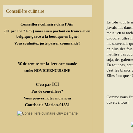
Conseillère culinaire
Le tofu tout le 
Conseillère culinaire dans l'Ain
j'avais mis dans 
(01 proche 71/39) mais aussi partout en france et en
mois j'en ai rach
belgique grace à la boutique en ligne!
chocolat ultra l
Vous souhaitez juste passer commande?
me souvenais qu'e
en plus des fois
n'utilise pas co
soja, des galettes
5€ de remise sur la 1ere commande
En tout cas, cet
c'est les blancs 
code: NOVICEENCUISINE
Elles font que 4
ICI
C'est par
Pas de conseillère?
Comme vous l'ave
Vous pouvez noter mon nom
ouvert à tous!
Courbarie Marion-01851