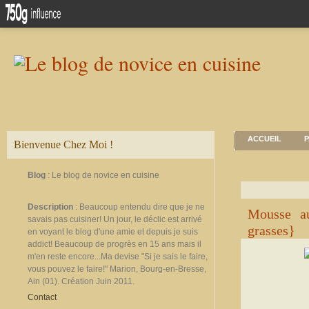
ACCUEIL
P
Bienvenue Chez Moi !
Blog
: Le blog de novice en cuisine
Description
: Beaucoup entendu dire que je ne
Mousse au
savais pas cuisiner! Un jour, le déclic est arrivé
grasses}
en voyant le blog d'une amie et depuis je suis
addict! Beaucoup de progrès en 15 ans mais il
m'en reste encore...Ma devise "Si je sais le faire,
vous pouvez le faire!" Marion, Bourg-en-Bresse,
Ain (01). Création Juin 2011.
Contact