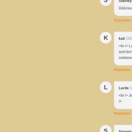
Sherley
Délicieu
Répondre
K
kali
20/
<br /> L
sont ter
certaine
Répondre
L
Lucile
1
<br /> J
/>
Répondre
S
Snoopy