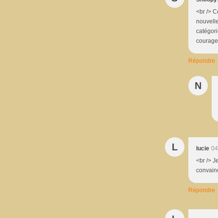
<br /> C
nouvelle
catégori
courage
Répondre
N
L
lucie
04
<br /> J
convainc
Répondre