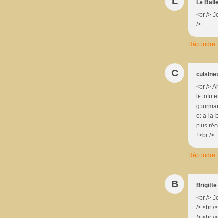
L
Le Ball
<br /> J
/>
Répondre
C
cuisine
<br /> Ah
le tofu e
gourmand
et-a-la-
plus réc
! <br />
Répondre
B
Brigitte
<br /> J
/> <br /
/> <br /