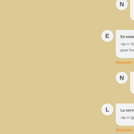
N
E
En tout
<br /> T
pour l'o
Répondre
N
L
La servi
<br /> Q
Répondre