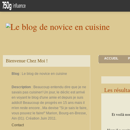
ACCUEIL
P
Bienvenue Chez Moi !
Blog
: Le blog de novice en cuisine
Description
: Beaucoup entendu dire que je ne
Les résulta
savais pas cuisiner! Un jour, le déclic est arrivé
en voyant le blog d'une amie et depuis je suis
addict! Beaucoup de progrès en 15 ans mais il
m'en reste encore...Ma devise "Si je sais le faire,
vous pouvez le faire!" Marion, Bourg-en-Bresse,
Et voilà nou
Ain (01). Création Juin 2011.
Contact