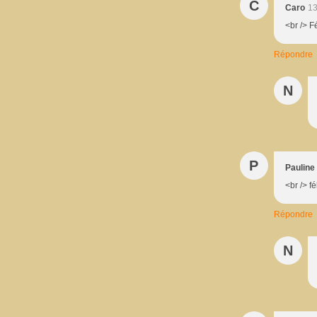
C
Caro
13
<br /> F
Répondre
N
P
Pauline
<br /> fé
Répondre
N