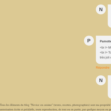
N
P
Pamott
<br /> M
<br /> T
très joli
Répondre
N
Tous les éléments du blog "Novice en cuisine" (textes, recettes, photographies) sont ma propriété e
autorisation écrite et préalable, toute reproduction, de tout ou en partie, par quelque moyen ou pro