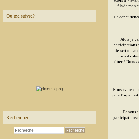
Alors il y ava
fils de mon c
Où me suivre?
La concurrence 
Alors je v
participations e
dessert (en au
appareils phot
direct! Nous av
Nous avons don
pour l'organisat
Et nous a
Rechercher
participations 