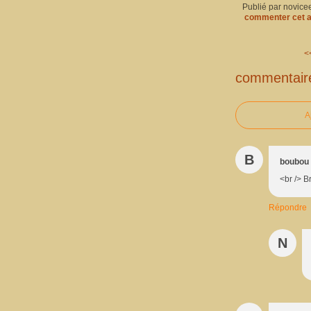
Publié par novice
commenter cet a
<
commentair
A
B
boubou
<br /> B
Répondre
N