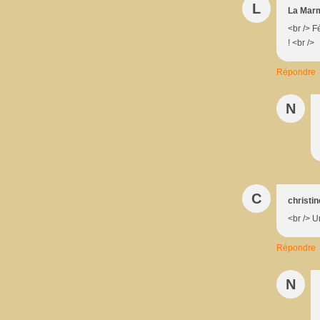
L
La Mar
<br /> F
! <br />
Répondre
N
C
christin
<br /> U
Répondre
N