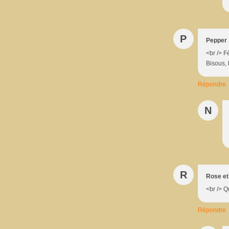
P
Pepper
<br /> F
Bisous, 
Répondre
N
R
Rose et 
<br /> Q
Répondre