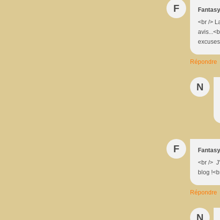
F
Fantas
<br /> L
avis...<
excuses.
Répondre
N
F
Fantas
<br /> J'
blog !<br
Répondre
N