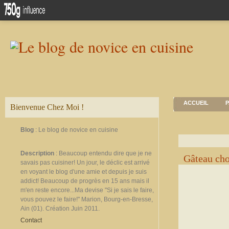
ACCUEIL
P
Bienvenue Chez Moi !
Blog
: Le blog de novice en cuisine
Description
: Beaucoup entendu dire que je ne
Gâteau ch
savais pas cuisiner! Un jour, le déclic est arrivé
en voyant le blog d'une amie et depuis je suis
addict! Beaucoup de progrès en 15 ans mais il
m'en reste encore...Ma devise "Si je sais le faire,
vous pouvez le faire!" Marion, Bourg-en-Bresse,
Ain (01). Création Juin 2011.
Contact