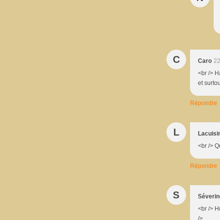
C
Caro
22
<br /> H
et surtou
Répondre
L
Lacuis
<br /> Q
Répondre
S
Séverin
<br /> H
/>