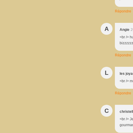
Répondre
A
Angie
2
<br /> h
bizzzzzz
Répondre
L
les joy
<br /> m
Répondre
C
christel
<br /> J
gourman