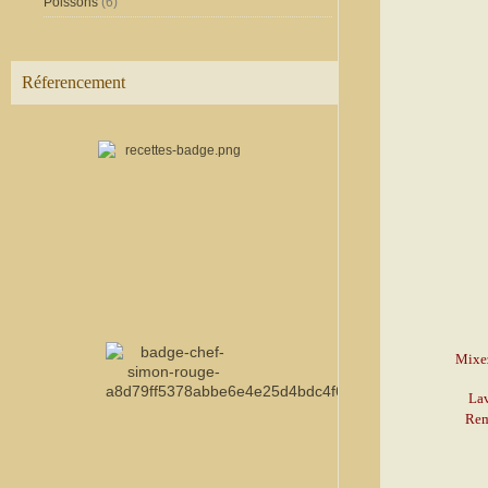
Poissons
(6)
Réferencement
Mixez
Lav
Rem