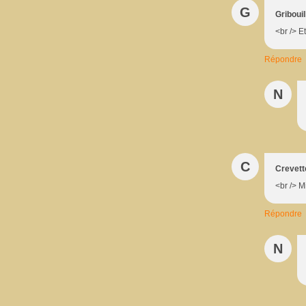
G
Gribouil
<br /> Et
Répondre
N
C
Crevett
<br /> M
Répondre
N