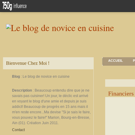
ACCUEIL
P
Bienvenue Chez Moi !
Blog
: Le blog de novice en cuisine
Description
: Beaucoup entendu dire que je ne
Financiers 
savais pas cuisiner! Un jour, le déclic est arrivé
en voyant le blog d'une amie et depuis je suis
addict! Beaucoup de progrès en 15 ans mais il
m'en reste encore...Ma devise "Si je sais le faire,
vous pouvez le faire!" Marion, Bourg-en-Bresse,
Ain (01). Création Juin 2011.
Contact