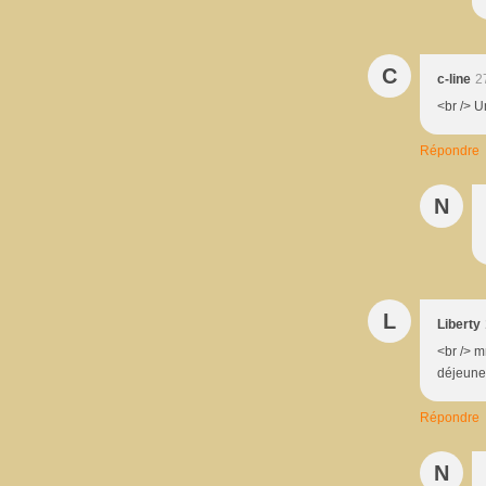
C
c-line
2
<br /> U
Répondre
N
L
Liberty
<br /> 
déjeuner
Répondre
N