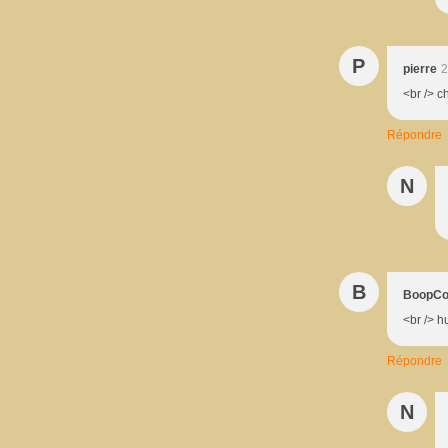
P
pierre
2
<br /> c
Répondre
N
B
BoopCo
<br /> h
Répondre
N