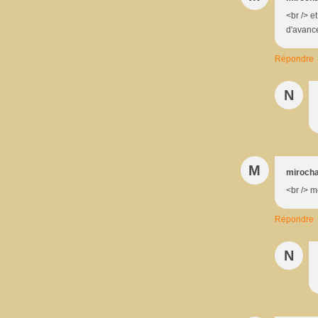
<br /> e
d'avance
Répondre
N
M
miroch
<br /> m
Répondre
N