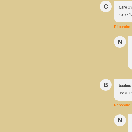
C
Caro
29
<br /> J
Répondre
N
B
boubou
<br /> C'
Répondre
N