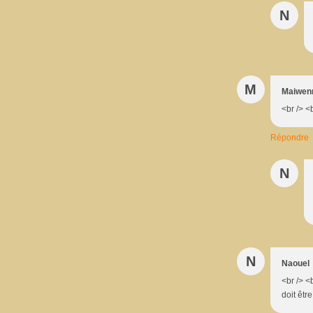
N
M
Maiwen
<br /> <
Répondre
N
N
Naouel
<br /> <
doit êtr