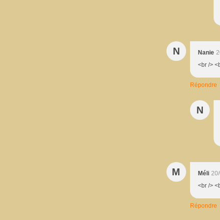
N
Nanie
2
<br /> <
Répondre
N
M
Méli
20/
<br /> <
Répondre