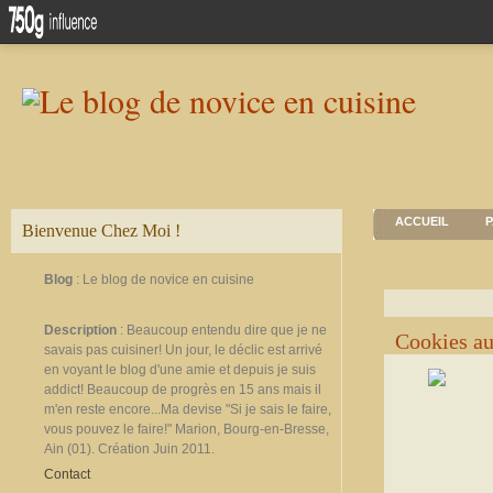
ACCUEIL
P
Bienvenue Chez Moi !
Blog
: Le blog de novice en cuisine
Description
: Beaucoup entendu dire que je ne
Cookies au
savais pas cuisiner! Un jour, le déclic est arrivé
en voyant le blog d'une amie et depuis je suis
addict! Beaucoup de progrès en 15 ans mais il
m'en reste encore...Ma devise "Si je sais le faire,
vous pouvez le faire!" Marion, Bourg-en-Bresse,
Ain (01). Création Juin 2011.
Contact