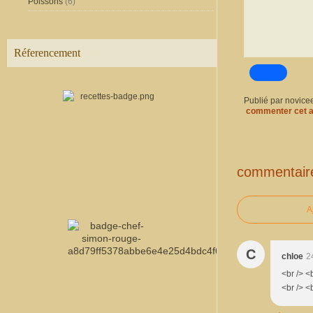
Poissons
(6)
Réferencement
Publié par novice
commenter cet a
commentair
A
C
chloe
2
<br /> <b
<br /> <b