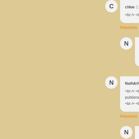
C
chloe
2
<br /> <
Répondre
N
N
Nath&#0
<br /> <
publiera
<br /> <b
Répondre
N