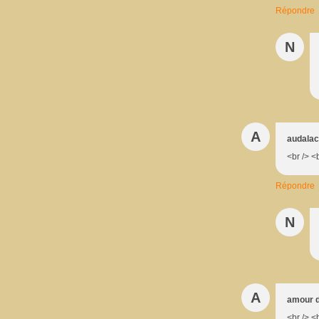
Répondre
N
A
audalac
<br /> <
Répondre
N
A
amour d
<br /> <