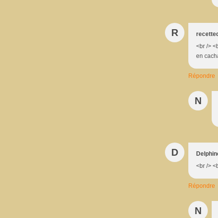
R
recett
<br /> <
en cacha
Répondre
N
D
Delphin
<br /> <
Répondre
N