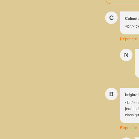
C
Colinet
<br /> c
Répondre
N
B
brigitte
<br /> <b
jeunes i
classiqu
Répondre