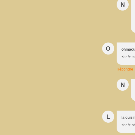
N
O
ohmacui
<br /> eu
Répondre
N
L
la cuisi
<br /> <b