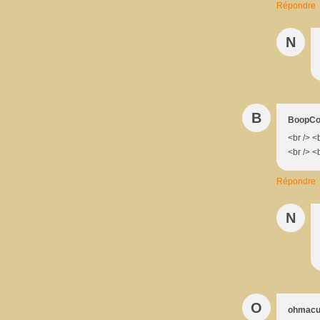
Répondre
N
B
BoopCo
<br /> <
<br /> <b
Répondre
N
O
ohmacui