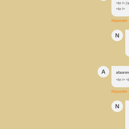
<br /> j
<br />
Répondre
N
A
afauror
<br /> <b
Répondre
N