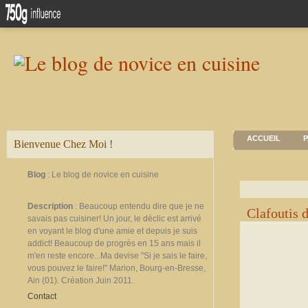
ACCUEIL
P
Bienvenue Chez Moi !
Blog
: Le blog de novice en cuisine
Description
: Beaucoup entendu dire que je ne
Clafoutis d
savais pas cuisiner! Un jour, le déclic est arrivé
en voyant le blog d'une amie et depuis je suis
addict! Beaucoup de progrès en 15 ans mais il
m'en reste encore...Ma devise "Si je sais le faire,
vous pouvez le faire!" Marion, Bourg-en-Bresse,
Ain (01). Création Juin 2011.
Contact