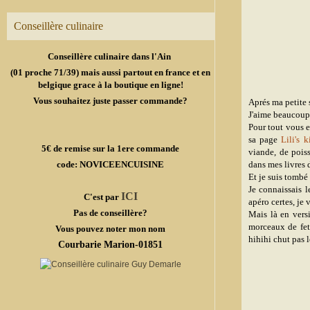
Conseillère culinaire
Conseillère culinaire dans l'Ain
(01 proche 71/39) mais aussi partout en france et en
belgique grace à la boutique en ligne!
Vous souhaitez juste passer commande?
Aprés ma petite 
J'aime beaucoup 
Pour tout vous e
sa page
Lili's 
5€ de remise sur la 1ere commande
viande, de poiss
code: NOVICEENCUISINE
dans mes livres 
Et je suis tombé 
Je connaissais l
ICI
C'est par
apéro certes, je 
Pas de conseillère?
Mais là en versi
morceaux de feta
Vous pouvez noter mon nom
hihihi chut pas le
Courbarie Marion-01851