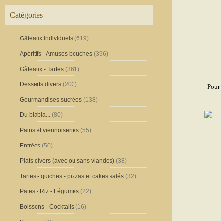
Catégories
Gâteaux individuels
(619)
Apéritifs - Amuses bouches
(396)
Gâteaux - Tartes
(361)
Desserts divers
(203)
Pour 
Gourmandises sucrées
(138)
Du blabla...
(80)
Pains et viennoiseries
(55)
Entrées
(50)
Plats divers (avec ou sans viandes)
(38)
Tartes - quiches - pizzas et cakes salés
(32)
Pates - Riz - Légumes
(22)
Boissons - Cocktails
(16)