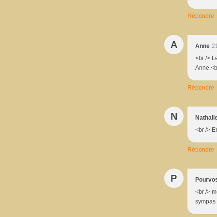
Répondre
A
Anne
2
<br /> L
Anne.<b
Répondre
N
Nathali
<br /> E
Répondre
P
Pourvos
<br /> m
sympas 