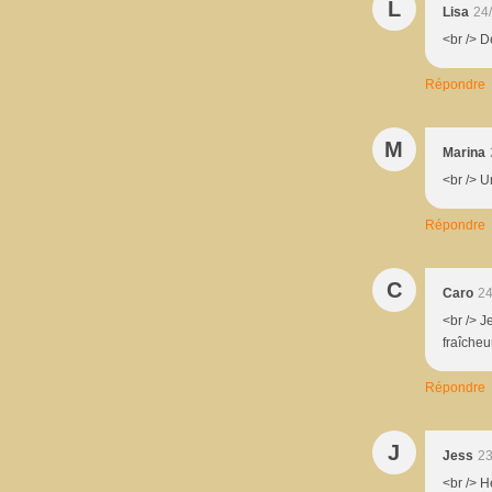
L
Lisa
24
<br /> D
Répondre
M
Marina
<br /> U
Répondre
C
Caro
24
<br /> J
fraîcheu
Répondre
J
Jess
23
<br /> H