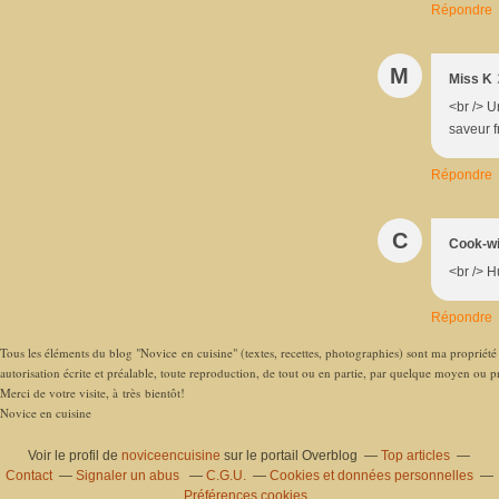
Répondre
M
Miss K
<br /> U
saveur f
Répondre
C
Cook-wi
<br /> H
Répondre
Tous les éléments du blog "Novice en cuisine" (textes, recettes, photographies) sont ma propriété e
autorisation écrite et préalable, toute reproduction, de tout ou en partie, par quelque moyen ou pro
Merci de votre visite, à très bientôt!
Novice en cuisine
Voir le profil de
noviceencuisine
sur le portail Overblog
Top articles
Contact
Signaler un abus
C.G.U.
Cookies et données personnelles
Préférences cookies