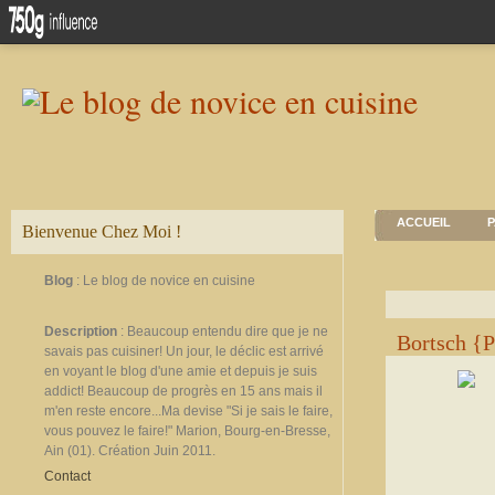
ACCUEIL
P
Bienvenue Chez Moi !
Blog
: Le blog de novice en cuisine
Description
: Beaucoup entendu dire que je ne
Bortsch {Pe
savais pas cuisiner! Un jour, le déclic est arrivé
en voyant le blog d'une amie et depuis je suis
addict! Beaucoup de progrès en 15 ans mais il
m'en reste encore...Ma devise "Si je sais le faire,
vous pouvez le faire!" Marion, Bourg-en-Bresse,
Ain (01). Création Juin 2011.
Contact