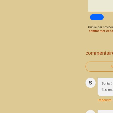
Publié par novice
commenter cet a
commentair
A
S
Sonia
0
Et si on
Répondre