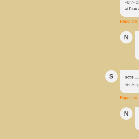
<br /> O
ai l'eau
Répondre
N
S
sotis
11
<br /> qu
Répondre
N