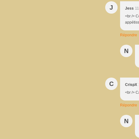
J
Jess
11
<br /> C
appétiss
Répondre
N
C
CrispX
<br /> C
Répondre
N