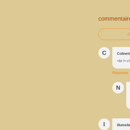
commentair
A
C
Colinet
<br /> c
Répondre
N
I
illumel