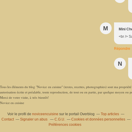
M
Mini Ch
<br /> Sa à
Répondre
N
Tous les éléments du blog "Novice en cuisine" (textes, recettes, photographies) sont ma propriété e
autorisation écrite et préalable, toute reproduction, de tout ou en partie, par quelque moyen ou pro
Merci de votre visite, à très bientôt!
Novice en cuisine
Voir le profil de
noviceencuisine
sur le portail Overblog
Top articles
Contact
Signaler un abus
C.G.U.
Cookies et données personnelles
Préférences cookies