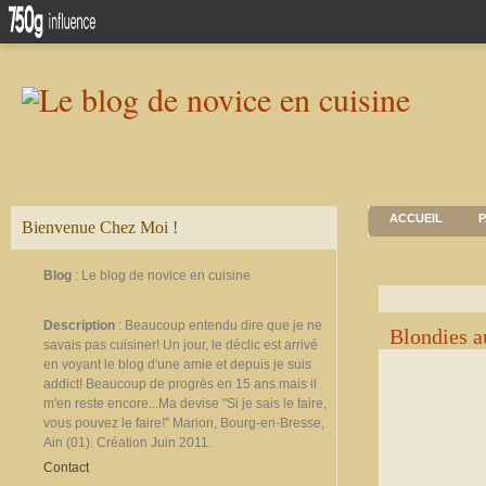
ACCUEIL
P
Bienvenue Chez Moi !
Blog
: Le blog de novice en cuisine
Description
: Beaucoup entendu dire que je ne
Blondies a
savais pas cuisiner! Un jour, le déclic est arrivé
en voyant le blog d'une amie et depuis je suis
addict! Beaucoup de progrès en 15 ans mais il
m'en reste encore...Ma devise "Si je sais le faire,
vous pouvez le faire!" Marion, Bourg-en-Bresse,
Ain (01). Création Juin 2011.
Contact