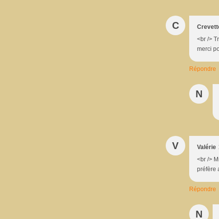
C
Crevett
<br /> T
merci pou
Répondre
N
V
Valérie
<br /> M
préfère 
Répondre
N