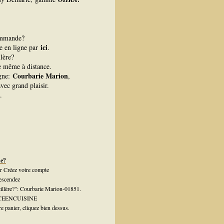
ommande?
ici
ue en ligne par
.
lère?
re même à distance.
Courbarie Marion
igne:
,
vec grand plaisir.
.
de?
ur Créez votre compte
escendez
eillère?": Courbarie Marion-01851.
OVICEENCUISINE
e panier, cliquez bien dessus.