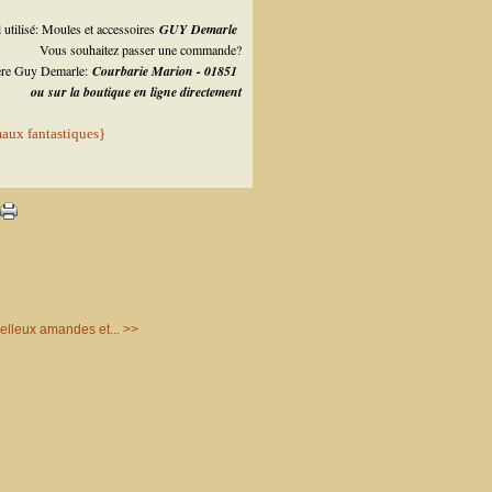
 utilisé: Moules et accessoires
GUY Demarle
Vous souhaitez passer une commande?
lère Guy Demarle:
Courbarie Marion - 01851
ou sur la boutique en ligne directement
lleux amandes et... >>