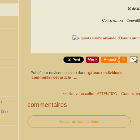
Matériel
Contactez moi - Conseil
Repost
0
Publié par noviceencuisine
dans
gâteaux individuels
commenter cet article
…
<< Nouveau coffret! ATTENTION...
Coeurs moe
)
commentaires
(32)
Ajouter un commentaire