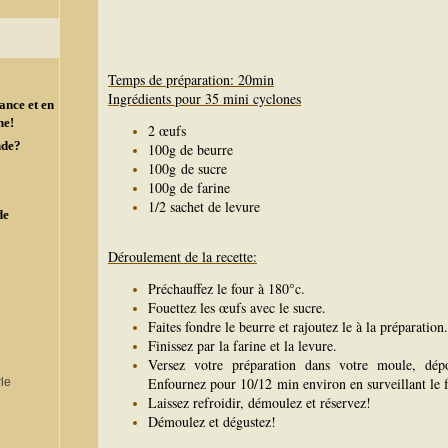
Temps de préparation: 20min
Ingrédients pour 35 mini cyclones
ance et en
ne!
2 œufs
nde?
100g de beurre
100g de sucre
100g de farine
1/2 sachet de levure
de
Déroulement de la recette:
Préchauffez le four à 180°c.
Fouettez les œufs avec le sucre.
Faites fondre le beurre et rajoutez le à la préparation.
Finissez par la farine et la levure.
Versez votre préparation dans votre moule, dépo
Enfournez pour 10/12 min environ en surveillant le f
Laissez refroidir, démoulez et réservez!
Démoulez et dégustez!