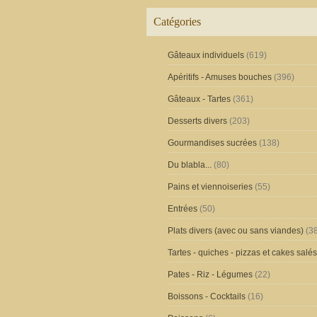
Catégories
Gâteaux individuels
(619)
Apéritifs - Amuses bouches
(396)
Gâteaux - Tartes
(361)
Desserts divers
(203)
Gourmandises sucrées
(138)
Du blabla...
(80)
Pains et viennoiseries
(55)
Entrées
(50)
Plats divers (avec ou sans viandes)
(38
Tartes - quiches - pizzas et cakes salés
Pates - Riz - Légumes
(22)
Boissons - Cocktails
(16)