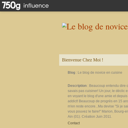
Bienvenue Chez Moi !
Blog
: Le blog de novice en cuisine
Description
: Beaucoup entendu dire 
savais pas cuisiner! Un jour, le déclic e
en voyant le blog d'une amie et depuis 
addict! Beaucoup de progrès en 15 ans
m'en reste encore...Ma devise "Si je sais
vous pouvez le faire!" Marion, Bourg-e
Ain (01). Création Juin 2011.
Contact