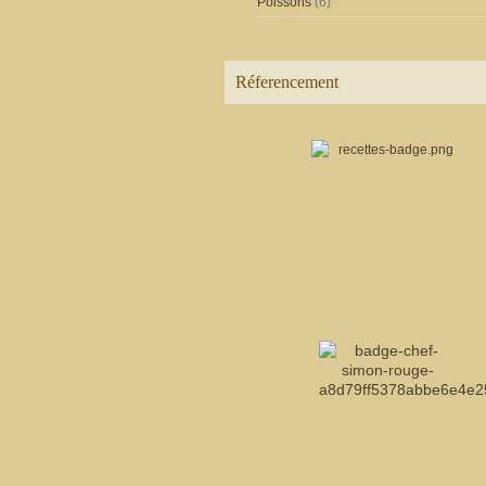
Poissons
(6)
Réferencement