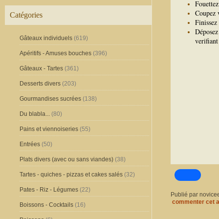
Fouettez 
Coupez v
Catégories
Finissez
Déposez 
Gâteaux individuels
(619)
verifian
Apéritifs - Amuses bouches
(396)
Gâteaux - Tartes
(361)
Desserts divers
(203)
Gourmandises sucrées
(138)
Du blabla...
(80)
Pains et viennoiseries
(55)
Entrées
(50)
Plats divers (avec ou sans viandes)
(38)
Tartes - quiches - pizzas et cakes salés
(32)
Pates - Riz - Légumes
(22)
Publié par novice
commenter cet a
Boissons - Cocktails
(16)