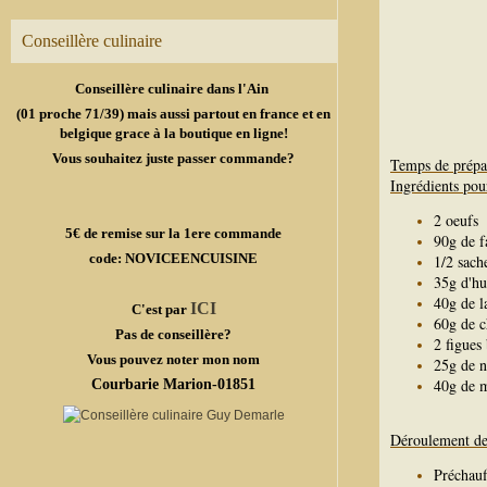
Conseillère culinaire
Conseillère culinaire dans l'Ain
(01 proche 71/39) mais aussi partout en france et en
belgique grace à la boutique en ligne!
Vous souhaitez juste passer commande?
Temps de prépa
Ingrédients pou
2 oeufs
5€ de remise sur la 1ere commande
90g de f
code: NOVICEENCUISINE
1/2 sach
35g d'hu
40g de l
ICI
C'est par
60g de c
Pas de conseillère?
2 figues
Vous pouvez noter mon nom
25g de n
40g de m
Courbarie Marion-01851
Déroulement de 
Préchauf