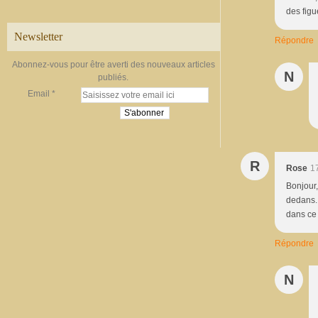
des figu
Newsletter
Répondre
Abonnez-vous pour être averti des nouveaux articles
N
publiés.
Email
R
Rose
1
Bonjour,
dedans. 
dans ce 
Répondre
N