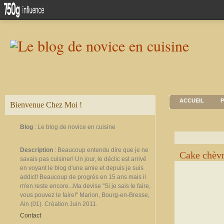
ACCUEIL
P
Bienvenue Chez Moi !
Blog
: Le blog de novice en cuisine
Description
: Beaucoup entendu dire que je ne
Cake chèvr
savais pas cuisiner! Un jour, le déclic est arrivé
en voyant le blog d'une amie et depuis je suis
addict! Beaucoup de progrès en 15 ans mais il
m'en reste encore...Ma devise "Si je sais le faire,
vous pouvez le faire!" Marion, Bourg-en-Bresse,
Ain (01). Création Juin 2011.
Contact