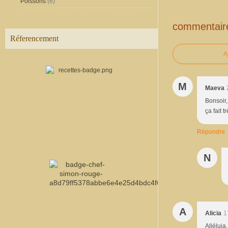
Poissons
(6)
commentair
Réferencement
A
M
Maeva
Bonsoir
ça fait 
Répondre
N
A
Alicia
1
Alléluia