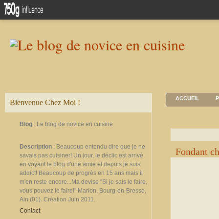
ACCUEIL
P
Bienvenue Chez Moi !
Blog
: Le blog de novice en cuisine
Description
: Beaucoup entendu dire que je ne
Fondant ch
savais pas cuisiner! Un jour, le déclic est arrivé
en voyant le blog d'une amie et depuis je suis
addict! Beaucoup de progrès en 15 ans mais il
m'en reste encore...Ma devise "Si je sais le faire,
vous pouvez le faire!" Marion, Bourg-en-Bresse,
Ain (01). Création Juin 2011.
Contact