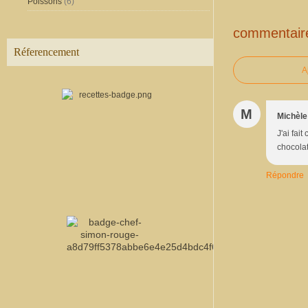
Poissons
(6)
commentair
Réferencement
A
M
Michèle
J'ai fai
chocolat
Répondre