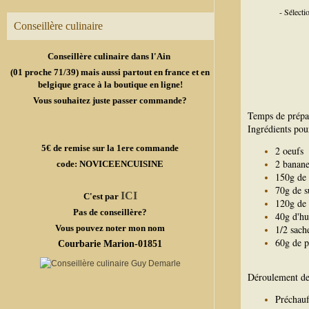
- Sélect
Conseillère culinaire
Conseillère culinaire dans l'Ain
(01 proche 71/39) mais aussi partout en france et en
belgique grace à la boutique en ligne!
Vous souhaitez juste passer commande?
Temps de prépa
Ingrédients pour
5€ de remise sur la 1ere commande
2 oeufs
2 banane
code: NOVICEENCUISINE
150g de 
70g de s
ICI
C'est par
120g de 
Pas de conseillère?
40g d'hu
Vous pouvez noter mon nom
1/2 sach
60g de p
Courbarie Marion-01851
Déroulement de 
Préchauf