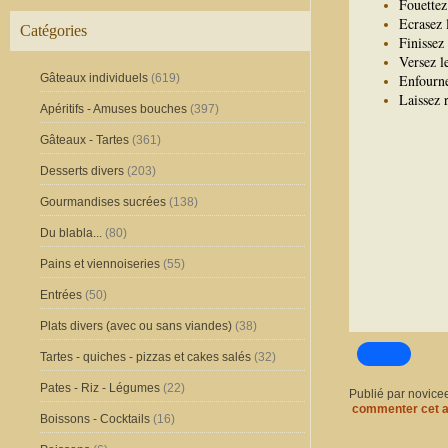
Fouettez 
Ecrasez 
Catégories
Finissez 
Versez l
Gâteaux individuels
(619)
Enfourne
Laissez 
Apéritifs - Amuses bouches
(397)
Gâteaux - Tartes
(361)
Desserts divers
(203)
Gourmandises sucrées
(138)
Du blabla...
(80)
Pains et viennoiseries
(55)
Entrées
(50)
Plats divers (avec ou sans viandes)
(38)
Tartes - quiches - pizzas et cakes salés
(32)
Pates - Riz - Légumes
(22)
Publié par novice
commenter cet a
Boissons - Cocktails
(16)