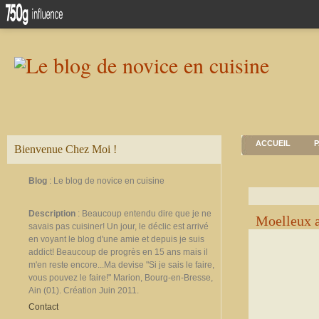
ACCUEIL
P
Bienvenue Chez Moi !
Blog
: Le blog de novice en cuisine
Description
: Beaucoup entendu dire que je ne
Moelleux a
savais pas cuisiner! Un jour, le déclic est arrivé
en voyant le blog d'une amie et depuis je suis
addict! Beaucoup de progrès en 15 ans mais il
m'en reste encore...Ma devise "Si je sais le faire,
vous pouvez le faire!" Marion, Bourg-en-Bresse,
Ain (01). Création Juin 2011.
Contact