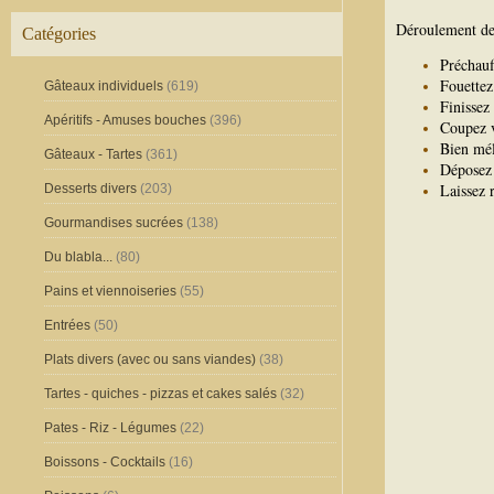
Déroulement de 
Catégories
Préchauf
Fouettez
Gâteaux individuels
(619)
Finissez 
Apéritifs - Amuses bouches
(396)
Coupez v
Bien mél
Gâteaux - Tartes
(361)
Déposez 
Laissez 
Desserts divers
(203)
Gourmandises sucrées
(138)
Du blabla...
(80)
Pains et viennoiseries
(55)
Entrées
(50)
Plats divers (avec ou sans viandes)
(38)
Tartes - quiches - pizzas et cakes salés
(32)
Pates - Riz - Légumes
(22)
Boissons - Cocktails
(16)