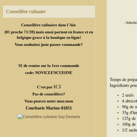
Conseillère culinaire
- Sélect
Conseillère culinaire dans l'Ain
(01 proche 71/39) mais aussi partout en france et en
belgique grace à la boutique en ligne!
Vous souhaitez juste passer commande?
5€ de remise sur la 1ere commande
code: NOVICEENCUISINE
Temps de prépa
Ingrédients pou
ICI
C'est par
Pas de conseillère?
2 œufs
4 abrico
Vous pouvez noter mon nom
90g de s
Courbarie Marion-01851
35g d'hu
125g de
100g de 
1/2 sach