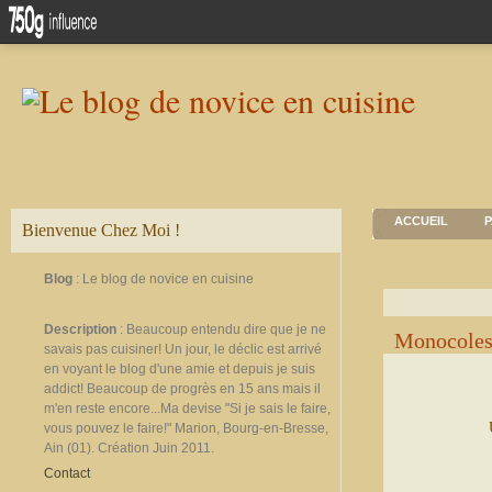
ACCUEIL
P
Bienvenue Chez Moi !
Blog
: Le blog de novice en cuisine
Description
: Beaucoup entendu dire que je ne
Monocoles 
savais pas cuisiner! Un jour, le déclic est arrivé
en voyant le blog d'une amie et depuis je suis
addict! Beaucoup de progrès en 15 ans mais il
m'en reste encore...Ma devise "Si je sais le faire,
vous pouvez le faire!" Marion, Bourg-en-Bresse,
Ain (01). Création Juin 2011.
Contact