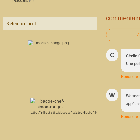
Poissons
(6)
commentair
Réferencement
A
C
Cécile
Une peti
Répondre
W
Wattoot
appétis
Répondre