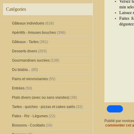
Versez l
min selon
Catégories
Laissez 
Faites f
dégustez
Gâteaux individuels
(618)
Apéritifs - Amuses bouches
(396)
Gâteaux - Tartes
(361)
Desserts divers
(203)
Gourmandises sucrées
(138)
Du blabla...
(80)
Pains et viennoiseries
(55)
Entrées
(50)
Plats divers (avec ou sans viandes)
(38)
Tartes - quiches - pizzas et cakes salés
(32)
Pates - Riz - Légumes
(22)
Publié par novice
Boissons - Cocktails
(16)
commenter cet a