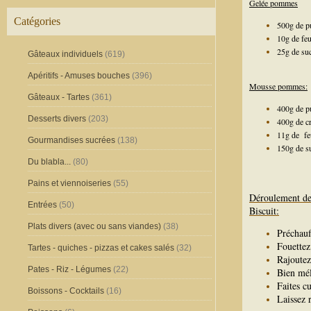
Gelée pommes
Catégories
500g de pu
10g de feu
25g de su
Gâteaux individuels
(619)
Apéritifs - Amuses bouches
(396)
Mousse pommes:
Gâteaux - Tartes
(361)
400g de p
Desserts divers
(203)
400g de c
11g de feu
Gourmandises sucrées
(138)
150g de s
Du blabla...
(80)
Pains et viennoiseries
(55)
Déroulement de 
Entrées
(50)
Biscuit:
Plats divers (avec ou sans viandes)
(38)
Préchauf
Fouettez 
Tartes - quiches - pizzas et cakes salés
(32)
Rajoutez 
Pates - Riz - Légumes
(22)
Bien mél
Faites cu
Boissons - Cocktails
(16)
Laissez 