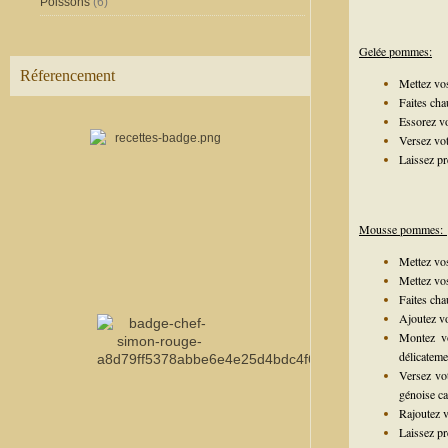
Poissons
(6)
Gelée pommes:
Réferencement
Mettez vos
Faites cha
Essorez vo
Versez vot
Laissez p
Mousse pommes:
Mettez vos
Mettez vos
Faites cha
Ajoutez vo
Montez vo
délicateme
Versez vo
génoise ca
Rajoutez v
Laissez pr