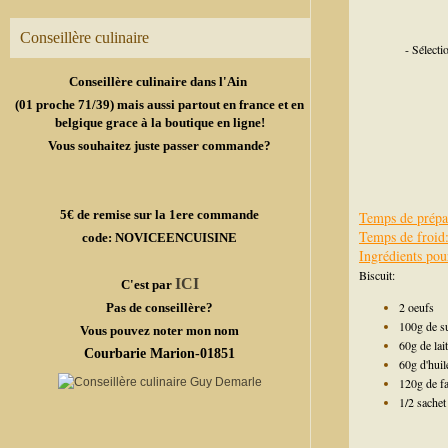
Conseillère culinaire
- Sélect
Conseillère culinaire dans l'Ain
(01 proche 71/39) mais aussi partout en france et en
belgique grace à la boutique en ligne!
Vous souhaitez juste passer commande?
5€ de remise sur la 1ere commande
Temps de prépa
Temps de froid:
code: NOVICEENCUISINE
Ingrédients pou
Biscuit:
ICI
C'est par
2 oeufs
Pas de conseillère?
100g de s
Vous pouvez noter mon nom
60g de lait
Courbarie Marion-01851
60g d'huil
120g de fa
1/2 sachet