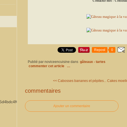
Contactez moi - Conseil
Repost
0
Publié par noviceencuisine
dans
gâteaux - tartes
commenter cet article
…
<< Cabosses bananes et pépites...
Cakes moelle
commentaires
Ajouter un commentaire