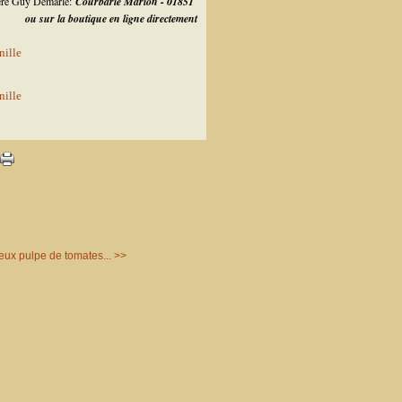
lère Guy Demarle:
Courbarie Marion - 01851
ou sur la boutique en ligne directement
ux pulpe de tomates... >>