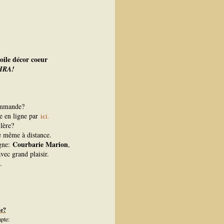
toile décor coeur
HRA!
ommande?
ue en ligne par
ici.
lère?
re même à distance.
Courbarie Marion
igne:
,
vec grand plaisir.
.
de?
pte: