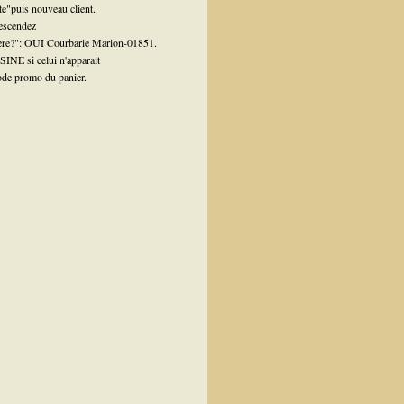
te"puis nouveau client.
escendez
llère?": OUI Courbarie Marion-01851.
INE si celui n'apparait
ode promo du panier.