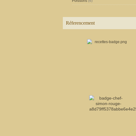
Poissons
(6)
Réferencement