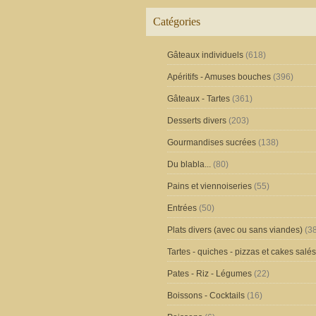
Catégories
Gâteaux individuels
(618)
Apéritifs - Amuses bouches
(396)
Gâteaux - Tartes
(361)
Desserts divers
(203)
Gourmandises sucrées
(138)
Du blabla...
(80)
Pains et viennoiseries
(55)
Entrées
(50)
Plats divers (avec ou sans viandes)
(38
Tartes - quiches - pizzas et cakes salés
Pates - Riz - Légumes
(22)
Boissons - Cocktails
(16)