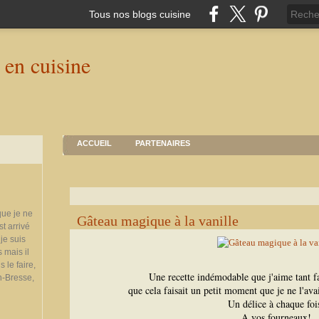
Tous nos blogs cuisine
ACCUEIL
PARTENAIRES
que je ne
Gâteau magique à la vanille
st arrivé
je suis
 mais il
 le faire,
Une recette indémodable que j'aime tant fa
n-Bresse,
que cela faisait un petit moment que je ne l'avais
Un délice à chaque foi
A vos fourneaux!