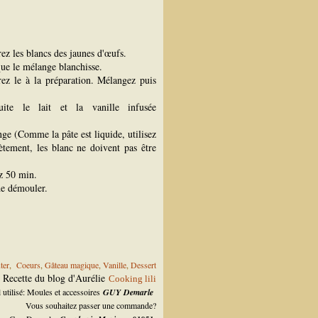
ez les blancs des jaunes d'œufs.
 que le mélange blanchisse.
rez le à la préparation.
Mélangez puis
uite le lait et la vanille infusée
ge (Comme la pâte est liquide, utilisez
ètement, les blanc ne doivent pas être
z 50 min.
 de démouler.
ter
,
Coeurs
,
Gâteau magique
,
Vanille
,
Dessert
Recette du blog d'Aurélie
Cooking lili
 utilisé: Moules et accessoires
GUY Demarle
Vous souhaitez passer une commande?