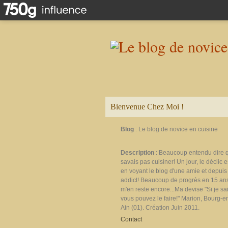
Bienvenue Chez Moi !
Blog
: Le blog de novice en cuisine
Description
: Beaucoup entendu dire 
savais pas cuisiner! Un jour, le déclic e
en voyant le blog d'une amie et depuis 
addict! Beaucoup de progrès en 15 ans
m'en reste encore...Ma devise "Si je sais
vous pouvez le faire!" Marion, Bourg-e
Ain (01). Création Juin 2011.
Contact