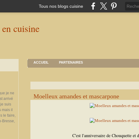
Tous nos blogs cuisine
ACCUEIL
PARTENAIRES
que je ne
Moelleux amandes et mascarpone
st arrivé
je suis
 mais il
 le faire,
n-Bresse,
C'est l'anniversaire de Chouquette et 