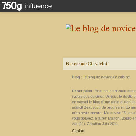
Bienvenue Chez Moi !
Blog
: Le blog de novice en cuisine
Description
: Beaucoup entendu dire 
savais pas cuisiner! Un jour, le déclic e
en voyant le blog d'une amie et depuis 
addict! Beaucoup de progrès en 15 ans
m'en reste encore...Ma devise "Si je sais
vous pouvez le faire!" Marion, Bourg-e
Ain (01). Création Juin 2011.
Contact