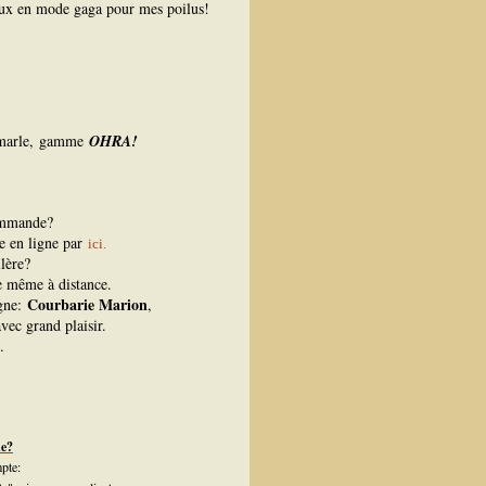
eaux en mode gaga pour mes poilus!
arle,
gamme
OHRA!
ommande?
ue en ligne par
ici.
lère?
re même à distance.
Courbarie Marion
igne:
,
vec grand plaisir.
.
de?
pte: