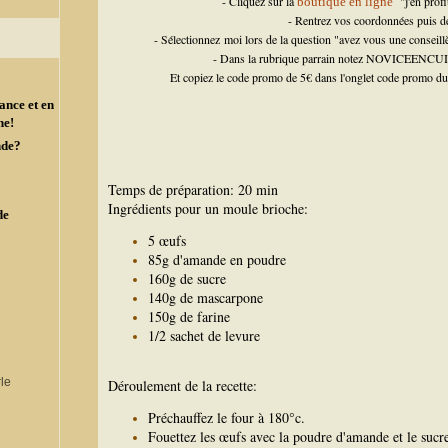
- Cliquez sur la
"j'en profi
boutique en ligne
- Rentrez vos coordonnées puis d
- Sélectionnez moi lors de la question "avez vous une consei
- Dans la rubrique parrain notez NOVICEENCUIS
Et copiez le code promo de 5€ dans l'onglet code promo du
ance et en
ne!
nde?
Temps de préparation: 20 min
Ingrédients pour un moule brioche:
de
5 œufs
85g d'amande en poudre
160g de sucre
140g de mascarpone
150g de farine
1/2 sachet de levure
Déroulement de la recette:
Préchauffez le four à 180°c.
Fouettez les œufs avec la poudre d'amande et le sucr