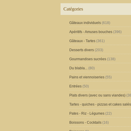
Catégories
Gâteaux individuels
(618)
Apéritifs - Amuses bouches
(396)
Gâteaux - Tartes
(361)
Desserts divers
(203)
Gourmandises sucrées
(138)
Du blabla...
(80)
Pains et viennoiseries
(55)
Entrées
(50)
Plats divers (avec ou sans viandes)
(38
Tartes - quiches - pizzas et cakes salés
Pates - Riz - Légumes
(22)
Boissons - Cocktails
(16)