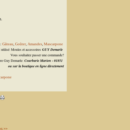
n.
:
Gâteau
,
Goûter
,
Amandes
,
Mascarpone
 utilisé: Moules et accessoires
GUY Demarle
Vous souhaitez passer une commande?
lère Guy Demarle:
Courbarie Marion - 01851
ou sur la boutique en ligne directement
es >>