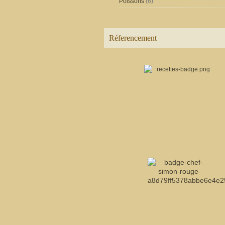
Poissons
(6)
Réferencement