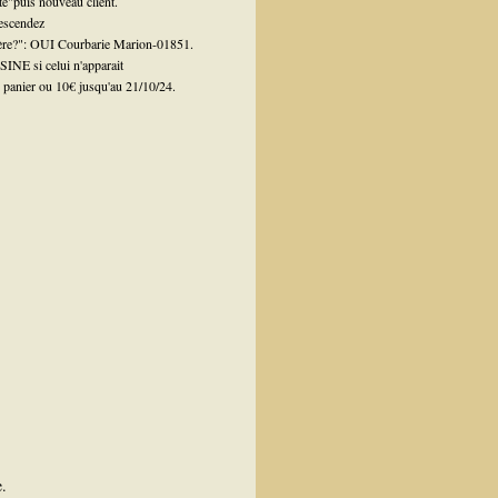
te"puis nouveau client.
escendez
llère?": OUI Courbarie Marion-01851.
INE si celui n'apparait
 panier ou 10€ jusqu'au 21/10/24.
e.