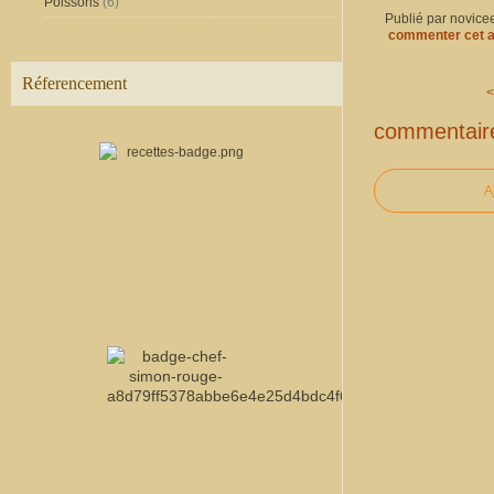
Poissons
(6)
Publié par novice
commenter cet a
Réferencement
<
commentair
A