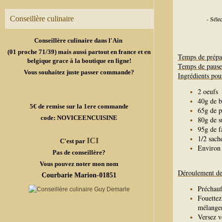
Conseillère culinaire
- Séle
Conseillère culinaire dans l'Ain
(01 proche 71/39) mais aussi partout en france et en
Temps de prépa
belgique grace à la boutique en ligne!
Temps de pause
Vous souhaitez juste passer commande?
Ingrédients pou
2 oeufs
40g de b
5€ de remise sur la 1ere commande
65g de 
code: NOVICEENCUISINE
80g de s
95g de f
1/2 sach
ICI
C'est par
Environ 
Pas de conseillère?
Vous pouvez noter mon nom
Déroulement de 
Courbarie Marion-01851
Préchauf
Fouettez
mélanger 
Versez v