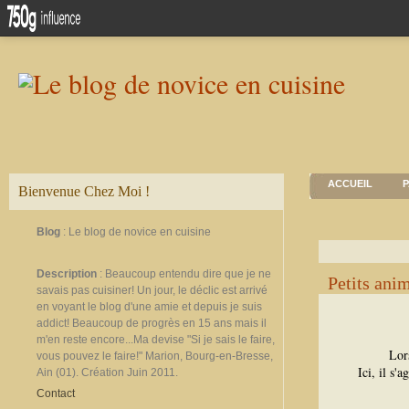
ACCUEIL
P
Bienvenue Chez Moi !
Blog
: Le blog de novice en cuisine
Description
: Beaucoup entendu dire que je ne
Petits ani
savais pas cuisiner! Un jour, le déclic est arrivé
en voyant le blog d'une amie et depuis je suis
addict! Beaucoup de progrès en 15 ans mais il
m'en reste encore...Ma devise "Si je sais le faire,
Lor
vous pouvez le faire!" Marion, Bourg-en-Bresse,
Ici, il s'
Ain (01). Création Juin 2011.
Contact