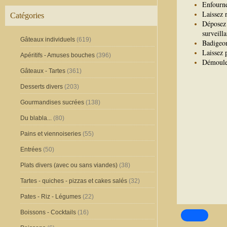
Enfourne
Laissez 
Catégories
Déposez
surveilla
Gâteaux individuels
(619)
Badigeon
Laissez 
Apéritifs - Amuses bouches
(396)
Démoulez
Gâteaux - Tartes
(361)
Desserts divers
(203)
Gourmandises sucrées
(138)
Du blabla...
(80)
Pains et viennoiseries
(55)
Entrées
(50)
Plats divers (avec ou sans viandes)
(38)
Tartes - quiches - pizzas et cakes salés
(32)
Pates - Riz - Légumes
(22)
Boissons - Cocktails
(16)