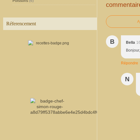
Poissons
(6)
commentair
A
Réferencement
B
Bella
16
Bonjour,
Répondre
N