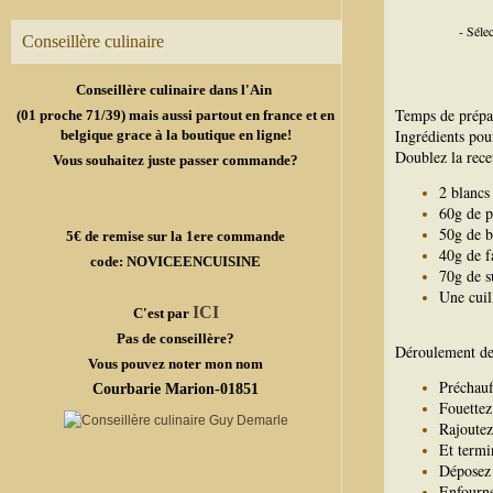
- Séle
Conseillère culinaire
Conseillère culinaire dans l'Ain
Temps de prépa
(01 proche 71/39) mais aussi partout en france et en
Ingrédients pou
belgique grace à la boutique en ligne!
Doublez la recet
Vous souhaitez juste passer commande?
2 blancs
60g de 
50g de b
5€ de remise sur la 1ere commande
40g de f
code: NOVICEENCUISINE
70g de s
Une cuil
ICI
C'est par
Pas de conseillère?
Déroulement de 
Vous pouvez noter mon nom
Préchauf
Courbarie Marion-01851
Fouettez
Rajoutez
Et termi
Déposez 
Enfourne