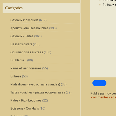
Laissez 
Catégories
Gâteaux individuels
(619)
Apéritifs - Amuses bouches
(396)
Gâteaux - Tartes
(361)
Desserts divers
(203)
Gourmandises sucrées
(138)
Du blabla...
(80)
Pains et viennoiseries
(55)
Entrées
(50)
Plats divers (avec ou sans viandes)
(38)
Tartes - quiches - pizzas et cakes salés
(32)
Publié par novice
commenter cet a
Pates - Riz - Légumes
(22)
Boissons - Cocktails
(16)