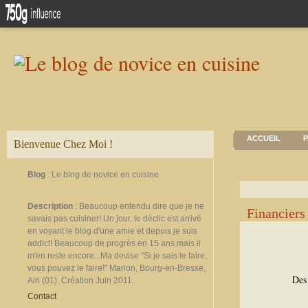
ACCUEIL
P
Bienvenue Chez Moi !
Blog
: Le blog de novice en cuisine
Description
: Beaucoup entendu dire que je ne
Financiers
savais pas cuisiner! Un jour, le déclic est arrivé
en voyant le blog d'une amie et depuis je suis
addict! Beaucoup de progrès en 15 ans mais il
m'en reste encore...Ma devise "Si je sais le faire,
vous pouvez le faire!" Marion, Bourg-en-Bresse,
Des 
Ain (01). Création Juin 2011.
Contact