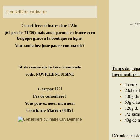
Conseillère culinaire
- Séle
Conseillère culinaire dans l'Ain
(01 proche 71/39) mais aussi partout en france et en
belgique grace à la boutique en ligne!
Vous souhaitez juste passer commande?
5€ de remise sur la 1ere commande
Temps de prépa
Ingrédients pou
code: NOVICEENCUISINE
4 oeufs
ICI
C'est par
20cl de 
100g de 
Pas de conseillère?
50g d'hu
Vous pouvez noter mon nom
120g de 
Courbarie Marion-01851
1/2 sach
40g de n
Déroulement de 