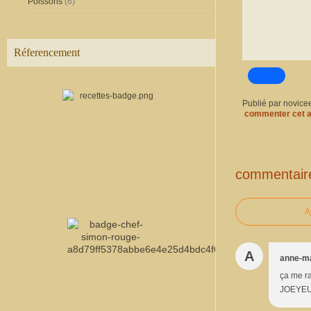
Poissons
(6)
Réferencement
Publié par novice
commenter cet a
commentair
A
A
anne-m
ça me ra
JOEYEUX