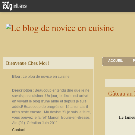
ACCUEIL
P
Bienvenue Chez Moi !
Blog
: Le blog de novice en cuisine
Description
: Beaucoup entendu dire que je ne
Gâteau au 
savais pas cuisiner! Un jour, le déclic est arrivé
en voyant le blog d'une amie et depuis je suis
addict! Beaucoup de progrès en 15 ans mais il
m'en reste encore...Ma devise "Si je sais le faire,
​Le fameu
vous pouvez le faire!" Marion, Bourg-en-Bresse,
Ain (01). Création Juin 2011.
Contact