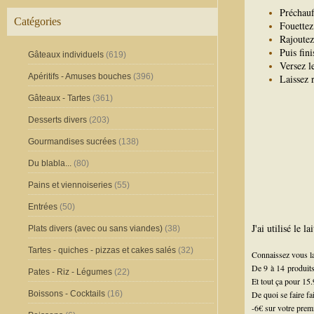
Préchauf
Catégories
Fouettez
Rajoutez 
Puis fini
Gâteaux individuels
(619)
Versez l
Apéritifs - Amuses bouches
(396)
Laissez 
Gâteaux - Tartes
(361)
Desserts divers
(203)
Gourmandises sucrées
(138)
Du blabla...
(80)
Pains et viennoiseries
(55)
Entrées
(50)
J'ai utilisé le 
Plats divers (avec ou sans viandes)
(38)
Tartes - quiches - pizzas et cakes salés
(32)
Connaissez vous 
De 9 à 14 produits
Pates - Riz - Légumes
(22)
Et tout ça pour 15.
Boissons - Cocktails
(16)
De quoi se faire fai
-6€ sur votre prem