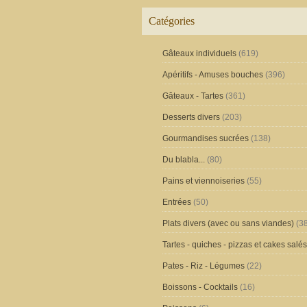
Catégories
Gâteaux individuels
(619)
Apéritifs - Amuses bouches
(396)
Gâteaux - Tartes
(361)
Desserts divers
(203)
Gourmandises sucrées
(138)
Du blabla...
(80)
Pains et viennoiseries
(55)
Entrées
(50)
Plats divers (avec ou sans viandes)
(38
Tartes - quiches - pizzas et cakes salés
Pates - Riz - Légumes
(22)
Boissons - Cocktails
(16)