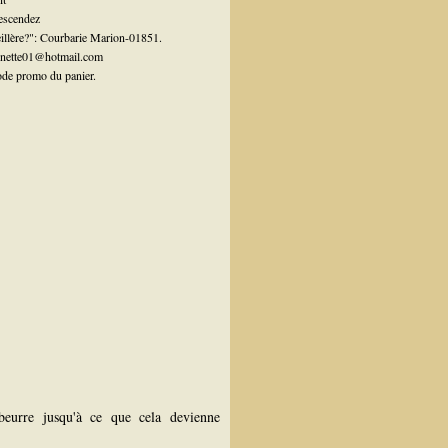
escendez
eillère?": Courbarie Marion-01851.
ionnette01@hotmail.com
ode promo du panier.
eurre jusqu'à ce que cela devienne