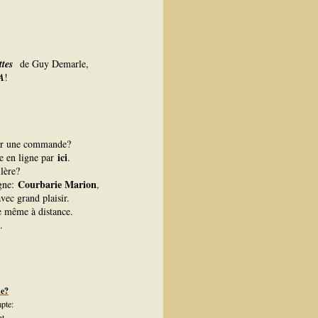
ettes
de Guy Demarle,
A
!
er une commande?
ici
ue en ligne par
.
lère?
Courbarie Marion
igne:
,
vec grand plaisir.
re même à distance.
.
de?
pte:
nt