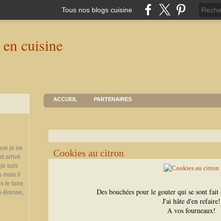
Tous nos blogs cuisine
ACCUEIL
PARTENAIRES
que je ne
Cookies au citron
st arrivé
je suis
 mais il
 le faire,
Des bouchées pour le gouter qui se sont fait 
n-Bresse,
J'ai hâte d'en refaire!
A vos fourneaux!