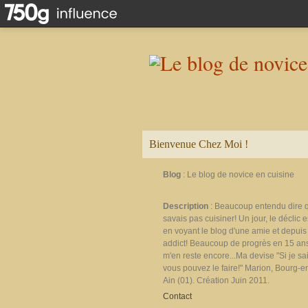
Bienvenue Chez Moi !
Blog
: Le blog de novice en cuisine
Description
: Beaucoup entendu dire 
savais pas cuisiner! Un jour, le déclic e
en voyant le blog d'une amie et depuis 
addict! Beaucoup de progrès en 15 ans
m'en reste encore...Ma devise "Si je sais
vous pouvez le faire!" Marion, Bourg-e
Ain (01). Création Juin 2011.
Contact