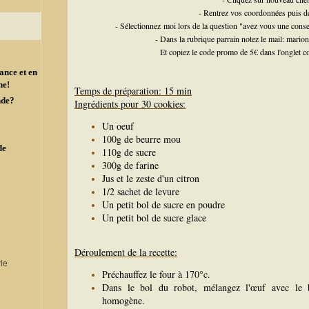
- Rentrez vos coordonnées puis d
- Sélectionnez moi lors de la question "avez vous une cons
- Dans la rubrique parrain notez le mail: mar
Et copiez le code promo de 5€ dans l'onglet c
ance et en
ne!
Temps de préparation: 15 min
nde?
Ingrédients pour 30 cookies:
Un oeuf
100g de beurre mou
de
110g de sucre
300g de farine
Jus et le zeste d'un citron
1/2 sachet de levure
Un petit bol de sucre en poudre
Un petit bol de sucre glace
Déroulement de la recette:
Préchauffez le four à 170°c.
Dans le bol du robot, mélangez l'œuf avec le b
homogène.