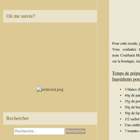
Où me suivre?
Pour cette recette,
Vous souhaitez 
nom
Courbarie M
sur la boutique,
éc
Temps de prépa
Ingrédients pou
3 blancs d
40g de pa
35g de po
50g de be
50g de far
Rechercher
1/2 sachet
Une cuill
7 tomates 