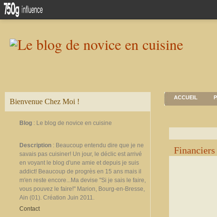
ACCUEIL
P
Bienvenue Chez Moi !
Blog
: Le blog de novice en cuisine
Description
: Beaucoup entendu dire que je ne
Financiers
savais pas cuisiner! Un jour, le déclic est arrivé
en voyant le blog d'une amie et depuis je suis
addict! Beaucoup de progrès en 15 ans mais il
m'en reste encore...Ma devise "Si je sais le faire,
vous pouvez le faire!" Marion, Bourg-en-Bresse,
Ain (01). Création Juin 2011.
Contact