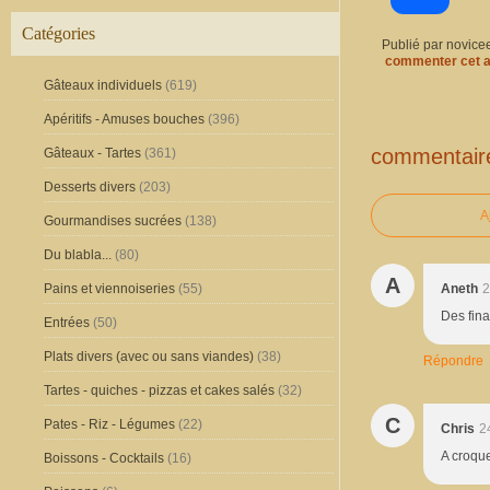
Catégories
Publié par novice
commenter cet a
Gâteaux individuels
(619)
Apéritifs - Amuses bouches
(396)
commentair
Gâteaux - Tartes
(361)
Desserts divers
(203)
A
Gourmandises sucrées
(138)
Du blabla...
(80)
A
Aneth
2
Pains et viennoiseries
(55)
Des fina
Entrées
(50)
Plats divers (avec ou sans viandes)
(38)
Répondre
Tartes - quiches - pizzas et cakes salés
(32)
C
Pates - Riz - Légumes
(22)
Chris
2
A croque
Boissons - Cocktails
(16)