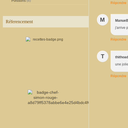
Poissons
(6)
Répondre
M
Manue
Réferencement
j'arrive
Répondre
T
thithoa
une joli
Répondre