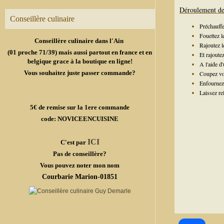
Déroulement de 
Conseillère culinaire
Préchauffe
Fouettez l
Conseillère culinaire dans l'Ain
Rajoutez l
(01 proche 71/39) mais aussi partout en france et en
Et rajoutez
belgique grace à la boutique en ligne!
A l'aide d
Vous souhaitez juste passer commande?
Coupez vos
Enfournez 
Laissez re
5€ de remise sur la 1ere commande
code: NOVICEENCUISINE
ICI
C'est par
Pas de conseillère?
Vous pouvez noter mon nom
Courbarie Marion-01851