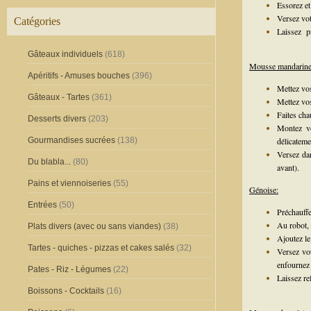
Essorez et
Versez vot
Catégories
Laissez p
Gâteaux individuels
(618)
Mousse mandarin
Apéritifs - Amuses bouches
(396)
Mettez vos
Gâteaux - Tartes
(361)
Mettez vos
Faites cha
Desserts divers
(203)
Montez vo
Gourmandises sucrées
(138)
délicateme
Versez dan
Du blabla...
(80)
avant).
Pains et viennoiseries
(55)
Génoise:
Entrées
(50)
Préchauffe
Au robot, 
Plats divers (avec ou sans viandes)
(38)
Ajoutez le
Tartes - quiches - pizzas et cakes salés
(32)
Versez vot
enfournez
Pates - Riz - Légumes
(22)
Laissez ref
Boissons - Cocktails
(16)