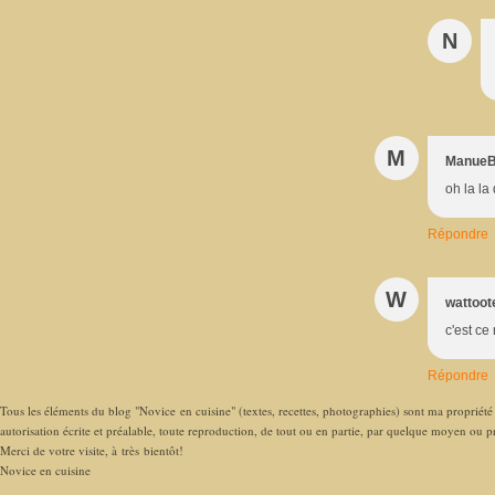
N
M
Manue
oh la la
Répondre
W
wattoot
c'est ce 
Répondre
Tous les éléments du blog "Novice en cuisine" (textes, recettes, photographies) sont ma propriété e
autorisation écrite et préalable, toute reproduction, de tout ou en partie, par quelque moyen ou pro
Merci de votre visite, à très bientôt!
Novice en cuisine