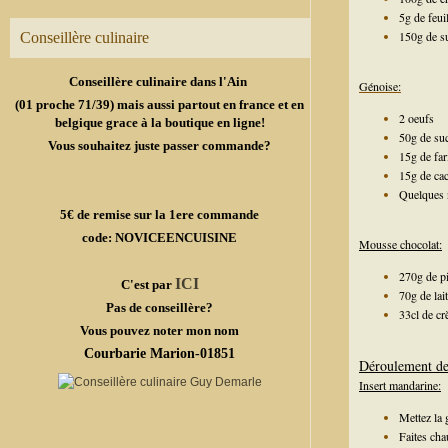
5g de feui
150g de s
Conseillère culinaire
Conseillère culinaire dans l'Ain
Génoise:
(01 proche 71/39) mais aussi partout en france et en
2 oeufs
belgique grace à la boutique en ligne!
50g de su
Vous souhaitez juste passer commande?
15g de far
15g de ca
Quelques 
5€ de remise sur la 1ere commande
code: NOVICEENCUISINE
Mousse chocolat:
270g de pi
ICI
C'est par
70g de lait
Pas de conseillère?
33cl de cr
Vous pouvez noter mon nom
Courbarie Marion-01851
Déroulement de 
Insert mandarine:
Mettez la 
Faites cha