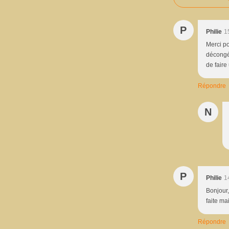
P
Philie
1
Merci po
décongél
de faire
Répondre
N
P
Philie
1
Bonjour,
faite m
Répondre