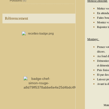
Mousse chocolat:
Poissons
(6)
Mettez vos
En attenda
Faites bou
Réferencement
Montez vot
Rajoutez l
Montage:
Prenez vot
décors.
Au fond de
Démoulez 
et démoule
Puis finis
Et par des
Laissez p
Avant la d
Maté