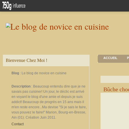
ACCUEIL
P
Bienvenue Chez Moi !
Blog
: Le blog de novice en cuisine
Description
: Beaucoup entendu dire que je ne
Bûche choc
savais pas cuisiner! Un jour, le déclic est arrivé
en voyant le blog d'une amie et depuis je suis
addict! Beaucoup de progrès en 15 ans mais il
m'en reste encore...Ma devise "Si je sais le faire,
vous pouvez le faire!" Marion, Bourg-en-Bresse,
Ain (01). Création Juin 2011.
Contact