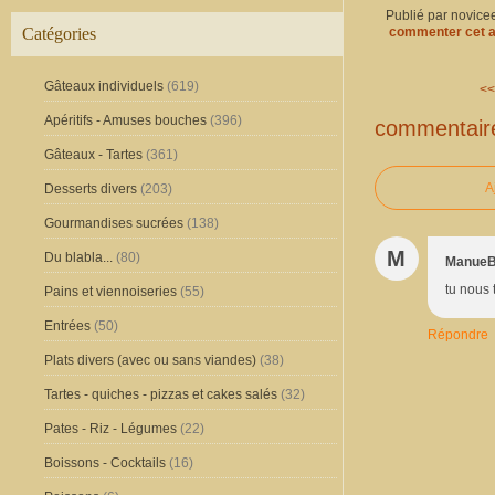
Publié par novice
Catégories
commenter cet a
Gâteaux individuels
(619)
<<
Apéritifs - Amuses bouches
(396)
commentair
Gâteaux - Tartes
(361)
A
Desserts divers
(203)
Gourmandises sucrées
(138)
M
Du blabla...
(80)
Manue
tu nous 
Pains et viennoiseries
(55)
Entrées
(50)
Répondre
Plats divers (avec ou sans viandes)
(38)
Tartes - quiches - pizzas et cakes salés
(32)
Pates - Riz - Légumes
(22)
Boissons - Cocktails
(16)