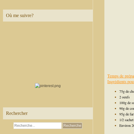
Où me suivre?
Temps de prépa
Ingrédients pou
75g de cho
2 oeufs
100g de s
90g de c
Rechercher
95g de far
1/2 sachet
Environ 20