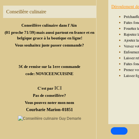
Déroulement de 
Conseillère culinaire
Préchauffe
Faites fon
Conseillère culinaire dans l'Ain
Fouettez l
(01 proche 71/39) mais aussi partout en france et en
Rajoutez 
belgique grace à la boutique en ligne!
Ajoutez la
Vous souhaitez juste passer commande?
Versez vot
Enfournez
Laissez re
Faites fon
5€ de remise sur la 1ere commande
Prenez vos
code: NOVICEENCUISINE
Laissez fi
ICI
C'est par
Pas de conseillère?
Vous pouvez noter mon nom
Courbarie Marion-01851