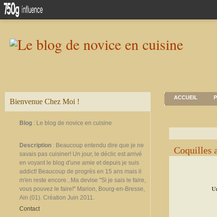
ACCUEIL
P
Bienvenue Chez Moi !
Blog
: Le blog de novice en cuisine
Description
: Beaucoup entendu dire que je ne
Coquilles 
savais pas cuisiner! Un jour, le déclic est arrivé
en voyant le blog d'une amie et depuis je suis
addict! Beaucoup de progrès en 15 ans mais il
m'en reste encore...Ma devise "Si je sais le faire,
Un
vous pouvez le faire!" Marion, Bourg-en-Bresse,
Ain (01). Création Juin 2011.
Contact