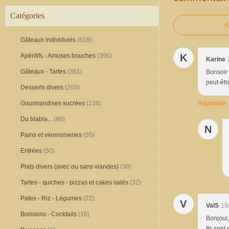
Catégories
A
Gâteaux individuels
(619)
K
Apéritifs - Amuses bouches
(396)
Karine
Gâteaux - Tartes
(361)
Bonsoir 
peut-êtr
Desserts divers
(203)
Répondre
Gourmandises sucrées
(138)
Du blabla...
(80)
N
Pains et viennoiseries
(55)
Entrées
(50)
Plats divers (avec ou sans viandes)
(38)
Tartes - quiches - pizzas et cakes salés
(32)
Pates - Riz - Légumes
(22)
V
ValS
19
Boissons - Cocktails
(16)
Bonjour,
Ils sont