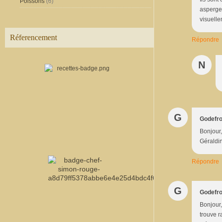
Poissons
(6)
asperges
visuelle
Réferencement
Répondre
N
G
Godefro
Bonjour,
Géraldi
Répondre
G
Godefro
Bonjour,
trouve r