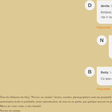
D
devita
1
bonjour,
<br /> m
Répondre
N
B
Betty
1
Ce que c
Répondre
Tous les éléments du blog "Novice en cuisine" (textes, recettes, photographies) sont ma propriété e
autorisation écrite et préalable, toute reproduction, de tout ou en partie, par quelque moyen ou pro
Merci de votre visite, à très bientôt!
Novice en cuisine