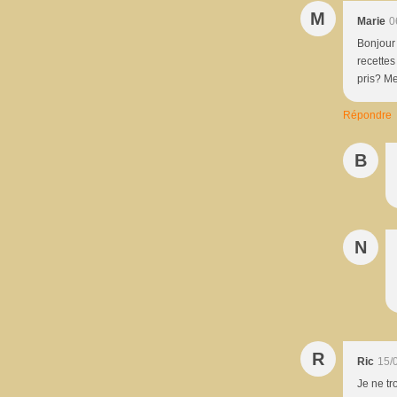
M
Marie
0
Bonjour 
recettes
pris? M
Répondre
B
N
R
Ric
15/
Je ne tr