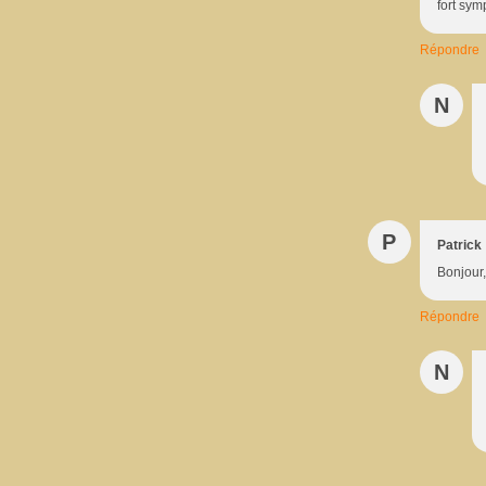
fort sym
Répondre
N
P
Patrick
Bonjour,
Répondre
N