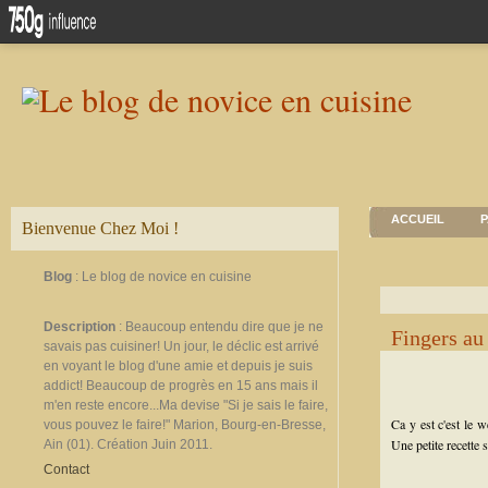
ACCUEIL
P
Bienvenue Chez Moi !
Blog
: Le blog de novice en cuisine
Description
: Beaucoup entendu dire que je ne
Fingers au
savais pas cuisiner! Un jour, le déclic est arrivé
en voyant le blog d'une amie et depuis je suis
addict! Beaucoup de progrès en 15 ans mais il
m'en reste encore...Ma devise "Si je sais le faire,
Ca y est c'est le 
vous pouvez le faire!" Marion, Bourg-en-Bresse,
Une petite recette
Ain (01). Création Juin 2011.
Contact