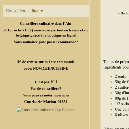
Conseillère culinaire
- Sélect
Conseillère culinaire dans l'Ain
(01 proche 71/39) mais aussi partout en france et en
belgique grace à la boutique en ligne!
Vous souhaitez juste passer commande?
Temps de prépa
5€ de remise sur la 1ere commande
Ingrédients pou
code: NOVICEENCUISINE
2 œufs
50g de f
ICI
C'est par
2 cuillè
Pas de conseillère?
30g d'hu
Vous pouvez noter mon nom
80g de f
Courbarie Marion-01851
1/2 sach
Une cuil
8 olives
Déroulement de 