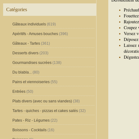
Catégories
Préchauf
Fouettez
Rajoutez 
Gâteaux individuels
(619)
Coupez v
Versez v
Apéritifs - Amuses bouches
(396)
Déposez 
Gâteaux - Tartes
(361)
Laissez 
décorati
Desserts divers
(203)
Déguste
Gourmandises sucrées
(138)
Du blabla...
(80)
Pains et viennoiseries
(55)
Entrées
(50)
Plats divers (avec ou sans viandes)
(38)
Tartes - quiches - pizzas et cakes salés
(32)
Pates - Riz - Légumes
(22)
Boissons - Cocktails
(16)