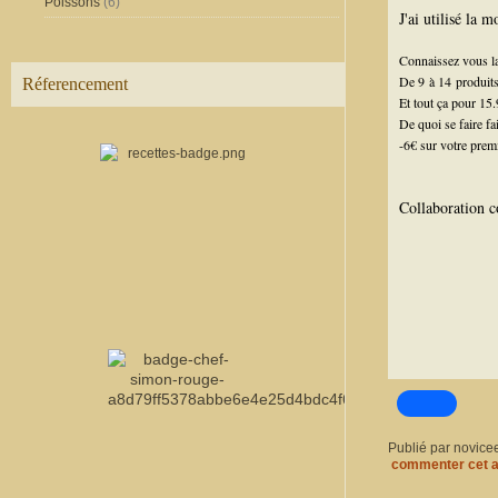
Poissons
(6)
J'ai utilisé la
Connaissez vous 
De 9 à 14 produits
Réferencement
Et tout ça pour 15.
De quoi se faire fai
-6€ sur votre prem
Collaboration 
Publié par novice
commenter cet a