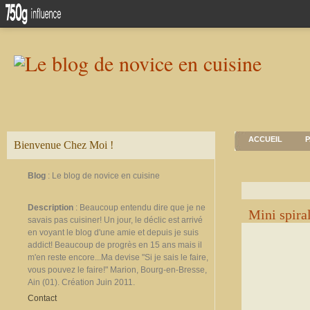
ACCUEIL
P
Bienvenue Chez Moi !
Blog
: Le blog de novice en cuisine
Description
: Beaucoup entendu dire que je ne
Mini spira
savais pas cuisiner! Un jour, le déclic est arrivé
en voyant le blog d'une amie et depuis je suis
addict! Beaucoup de progrès en 15 ans mais il
m'en reste encore...Ma devise "Si je sais le faire,
vous pouvez le faire!" Marion, Bourg-en-Bresse,
Ain (01). Création Juin 2011.
Contact