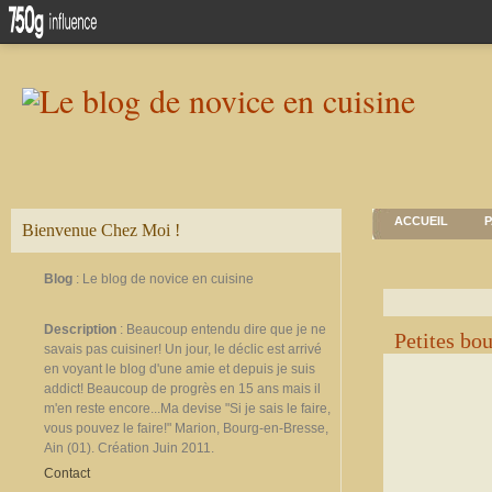
ACCUEIL
P
Bienvenue Chez Moi !
Blog
: Le blog de novice en cuisine
Description
: Beaucoup entendu dire que je ne
Petites bo
savais pas cuisiner! Un jour, le déclic est arrivé
en voyant le blog d'une amie et depuis je suis
addict! Beaucoup de progrès en 15 ans mais il
m'en reste encore...Ma devise "Si je sais le faire,
vous pouvez le faire!" Marion, Bourg-en-Bresse,
Ain (01). Création Juin 2011.
Contact