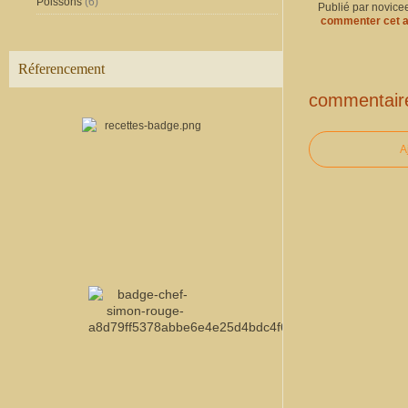
Poissons
(6)
Publié par novice
commenter cet a
Réferencement
commentair
A