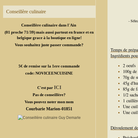
Conseillère culinaire
- Séle
Conseillère culinaire dans l'Ain
(01 proche 71/39) mais aussi partout en france et en
belgique grace à la boutique en ligne!
Vous souhaitez juste passer commande?
Temps de prépa
Ingrédients pou
2 oeufs
5€ de remise sur la 1ere commande
100g de 
code: NOVICEENCUISINE
70g de s
45g d'hu
ICI
C'est par
85g de f
1/2 sach
Pas de conseillère?
1 cuillè
Vous pouvez noter mon nom
Une cuil
Courbarie Marion-01851
Une cuil
Déroulement de 
Préchauf