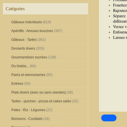
Fouettez 
Catégories
Rajoutez 
Séparez 
différen
Gâteaux individuels
(619)
Versez v
Apéritifs - Amuses bouches
(397)
Enfourne
Laissez 
Gâteaux - Tartes
(361)
Desserts divers
(203)
Gourmandises sucrées
(138)
Du blabla...
(80)
Pains et viennoiseries
(55)
Entrées
(50)
Plats divers (avec ou sans viandes)
(38)
Tartes - quiches - pizzas et cakes salés
(32)
Pates - Riz - Légumes
(22)
Boissons - Cocktails
(16)