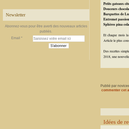
Petits gateaux ci
Douceurs chocola
Barquettes de Lu
Newsletter
Entremet passion
Sphères pina col
Abonnez-vous pour être averti des nouveaux articles
publiés.
Et chaque mois la 
Email
Article le plus con
Des recettes simple
2018, une nouvelle
Publié par novice
commenter cet a
Idées de re