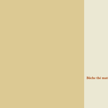
Bûche thé matc