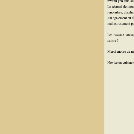
revenir j'en suis s
Le résumé de mon a
rencontres, d'atel
J'ai également eu d
malheuresement pas
Les réseaux sociau
suivre !
Merci encore de me
Novice en cuisine 