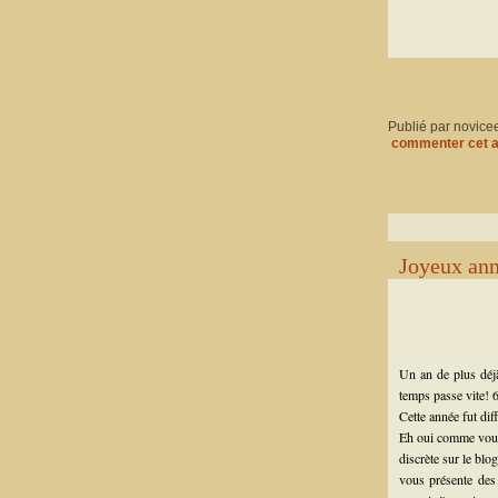
Publié par novice
commenter cet a
Joyeux ann
Un an de plus déjà
temps passe vite! 6
Cette année fut dif
Eh oui comme vous l
discrète sur le blog
vous présente des