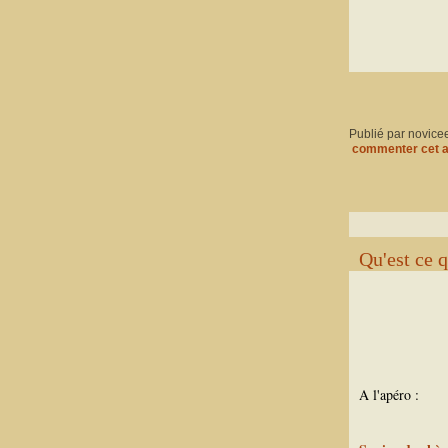
Publié par novice
commenter cet a
Qu'est ce 
A l'apéro :