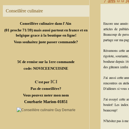
7 ans ¤ ¤ J
Conseillère culinaire
Encore une année 
Conseillère culinaire dans l'Ain
articles de publi
(01 proche 71/39) mais aussi partout en france et en
Beaucoup de person
belgique grace à la boutique en ligne!
partage sur ma pa
Vous souhaitez juste passer commande?
Résumons cette ann
rigolote, souriante
bonheur depuis 16 m
5€ de remise sur la 1ere commande
des gâteaux (enfin
code: NOVICEENCUISINE
J'ai aussi cette a
ICI
C'est par
rencontres en ateli
D'ailleurs si vous 
Pas de conseillère?
Vous pouvez noter mon nom
J'ai essayé cette 
Courbarie Marion-01851
boulot! Les index
beaucoup!
N'hésitez pas à me 