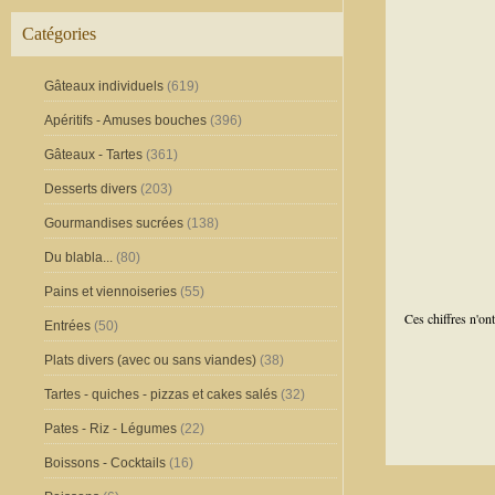
Catégories
Gâteaux individuels
(619)
Apéritifs - Amuses bouches
(396)
Gâteaux - Tartes
(361)
Desserts divers
(203)
Gourmandises sucrées
(138)
Du blabla...
(80)
Pains et viennoiseries
(55)
Ces chiffres n'on
Entrées
(50)
Plats divers (avec ou sans viandes)
(38)
Tartes - quiches - pizzas et cakes salés
(32)
Pates - Riz - Légumes
(22)
Boissons - Cocktails
(16)