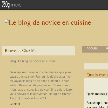
ACCUEIL
P
Bienvenue Chez Moi !
Blog
: Le blog de novice en cuisine
Description
: Beaucoup entendu dire que je ne
Quels moule
savais pas cuisiner! Un jour, le déclic est arrivé
en voyant le blog d'une amie et depuis je suis
addict! Beaucoup de progrès en 15 ans mais il
m'en reste encore...Ma devise "Si je sais le faire,
Quels moules j'u
vous pouvez le faire!" Marion, Bourg-en-Bresse,
Ain (01). Création Juin 2011.
Beaucoup d’entr
Contact
Sur mon blog, l