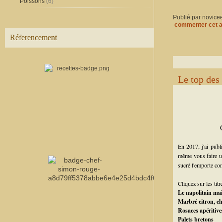
Poissons
(6)
Publié par novice
commenter cet a
Réferencement
Le top des
En 2017, j'ai publ
même vous faire un
sucré l'emporte co
Cliquez sur les tit
Le napolitain ma
Marbré citron, ch
Rosaces apéritive
Palets bretons