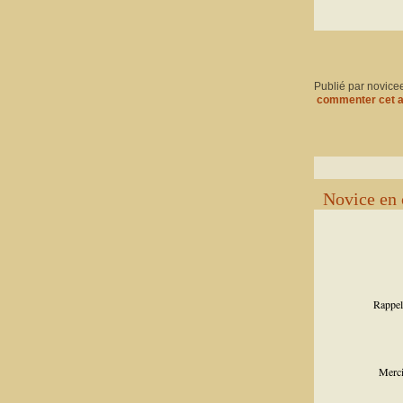
Publié par novice
commenter cet a
Novice en 
Rappele
Merci