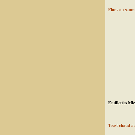
Flans au saumo
Feuilletées Mic
Toast chaud a