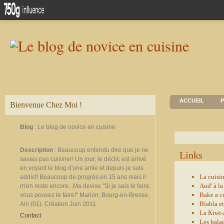
ACCUEIL
P
Bienvenue Chez Moi !
Blog
: Le blog de novice en cuisine
Description
: Beaucoup entendu dire que je ne
Links
savais pas cuisiner! Un jour, le déclic est arrivé
en voyant le blog d'une amie et depuis je suis
La cuisi
addict! Beaucoup de progrès en 15 ans mais il
Aud' à la
m'en reste encore...Ma devise "Si je sais le faire,
Bake a c
vous pouvez le faire!" Marion, Bourg-en-Bresse,
Blabla et
Ain (01). Création Juin 2011.
La Kiwi-
Contact
Les bala