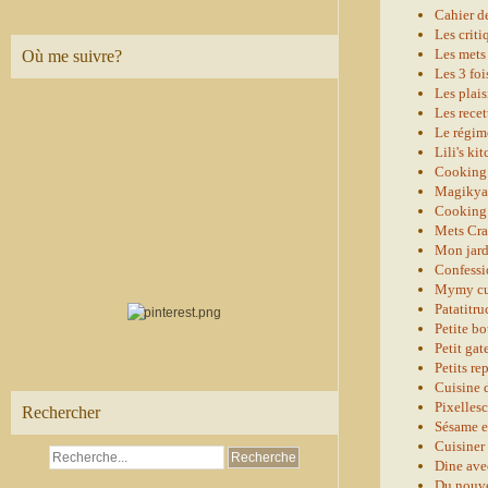
Cahier d
Les criti
Les mets 
Où me suivre?
Les 3 foi
Les plais
Les recet
Le régim
Lili's ki
Cooking 
Magikya
Cookin
Mets Cra
Mon jard
Confessi
Mymy cu
Patatitru
Petite bo
Petit ga
Petits re
Cuisine 
Pixelles
Rechercher
Sésame e
Cuisiner 
Dine ave
Du nouve