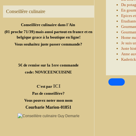
Du potag
En gour
Conseillère culinaire
Epices e
Etudiant
Conseillère culinaire dans l'Ain
Gourmand
(01 proche 71/39) mais aussi partout en france et en
Gourmand
belgique grace à la boutique en ligne!
Home m
Je suis u
Vous souhaitez juste passer commande?
Juste his
Anne aux
Kaderick
5€ de remise sur la 1ere commande
code: NOVICEENCUISINE
ICI
C'est par
Pas de conseillère?
Vous pouvez noter mon nom
Courbarie Marion-01851