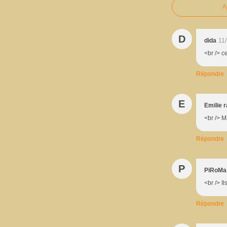
A
D
dida
11
<br /> c
Répondre
E
Emilie 
<br /> M
Répondre
P
PiRoMa
<br /> I
Répondre