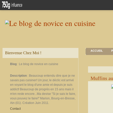
ACCUEIL
P
Bienvenue Chez Moi !
Blog
: Le blog de novice en cuisine
Description
: Beaucoup entendu dire que je ne
Muffins au
savais pas cuisiner! Un jour, le déclic est arrivé
en voyant le blog d'une amie et depuis je suis
addict! Beaucoup de progrès en 15 ans mais il
m'en reste encore...Ma devise "Si je sais le faire,
vous pouvez le faire!" Marion, Bourg-en-Bresse,
Ain (01). Création Juin 2011.
Contact