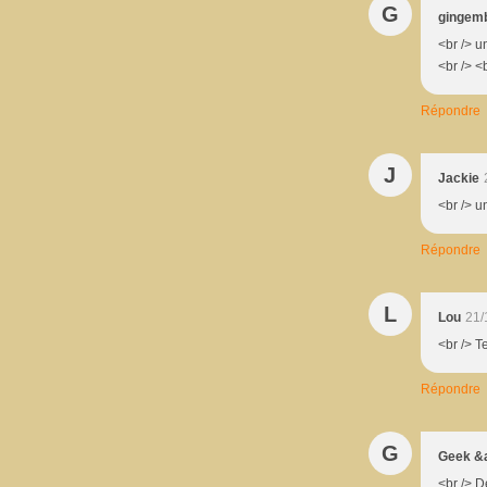
G
gingemb
<br /> u
<br /> <
Répondre
J
Jackie
<br /> u
Répondre
L
Lou
21/
<br /> T
Répondre
G
Geek &
<br /> D