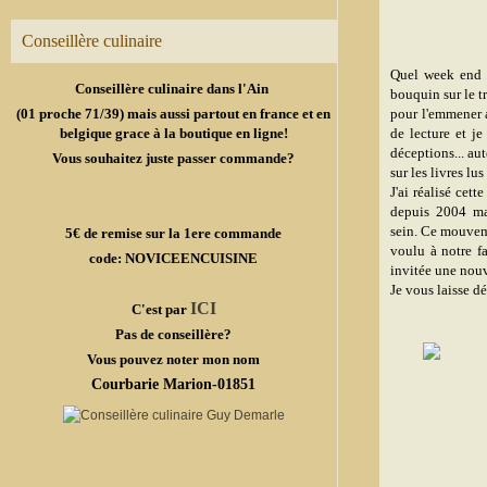
Conseillère culinaire
Quel week end e
Conseillère culinaire dans l'Ain
bouquin sur le tr
(01 proche 71/39) mais aussi partout en france et en
pour l'emmener a
belgique grace à la boutique en ligne!
de lecture et je
déceptions... au
Vous souhaitez juste passer commande?
sur les livres lus
J'ai réalisé cett
depuis 2004 mai
sein.
Ce mouveme
5€ de remise sur la 1ere commande
voulu à notre f
code: NOVICEENCUISINE
invitée une nouv
Je vous laisse d
ICI
C'est par
Pas de conseillère?
Vous pouvez noter mon nom
Courbarie Marion-01851