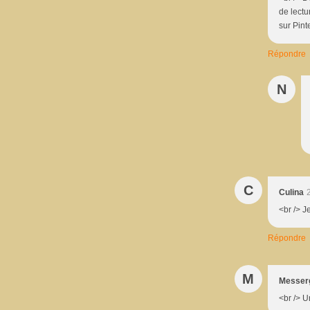
de lectu
sur Pint
Répondre
N
C
Culina
<br /> J
Répondre
M
Messer
<br /> U