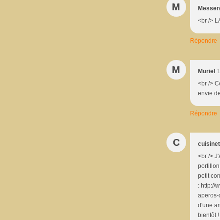
M
Messer
<br /> L
Répondre
M
Muriel
1
<br /> C
envie de 
Répondre
C
cuisine
<br /> J
portillon
petit co
: http:/
aperos-o
d'une an
bientôt 