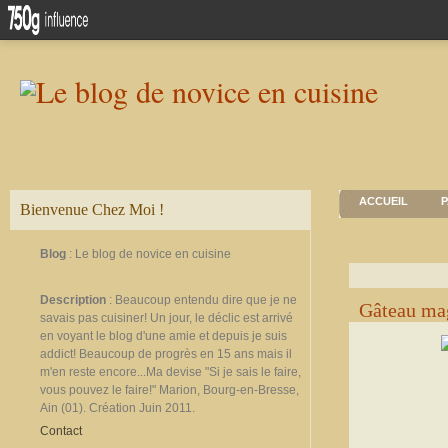
ACCUEIL
P
Bienvenue Chez Moi !
Blog
: Le blog de novice en cuisine
Description
: Beaucoup entendu dire que je ne
Gâteau mag
savais pas cuisiner! Un jour, le déclic est arrivé
en voyant le blog d'une amie et depuis je suis
addict! Beaucoup de progrès en 15 ans mais il
m'en reste encore...Ma devise "Si je sais le faire,
vous pouvez le faire!" Marion, Bourg-en-Bresse,
Ain (01). Création Juin 2011.
Contact