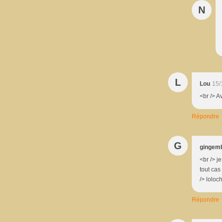
N
L
Lou
15/
<br /> A
Répondre
G
gingemb
<br /> j
tout cas
/> loloc
Répondre