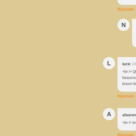
Répondre
N
L
lucie
10
<br /> Q
beaucoup
bravo<br 
Répondre
A
afauror
<br /> 
Répondre