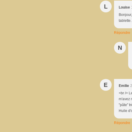
L
Louise
Bonjour,
tablette
Répondre
N
E
Emilie
2
<br /> L
m'avez m
"pâte" tr
Huile d'
Répondre