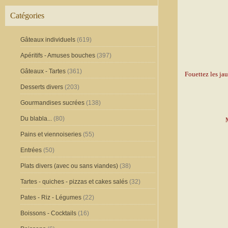
Catégories
Gâteaux individuels
(619)
Apéritifs - Amuses bouches
(397)
Gâteaux - Tartes
(361)
Fouettez les ja
Desserts divers
(203)
Gourmandises sucrées
(138)
Du blabla...
(80)
Pains et viennoiseries
(55)
Entrées
(50)
Plats divers (avec ou sans viandes)
(38)
Tartes - quiches - pizzas et cakes salés
(32)
Pates - Riz - Légumes
(22)
Boissons - Cocktails
(16)