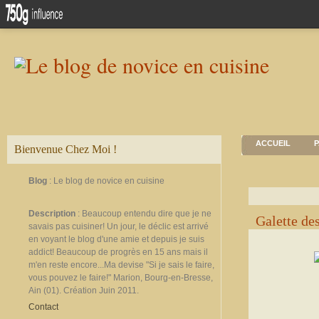
ACCUEIL
P
Bienvenue Chez Moi !
Blog
: Le blog de novice en cuisine
Description
: Beaucoup entendu dire que je ne
Galette de
savais pas cuisiner! Un jour, le déclic est arrivé
en voyant le blog d'une amie et depuis je suis
addict! Beaucoup de progrès en 15 ans mais il
m'en reste encore...Ma devise "Si je sais le faire,
vous pouvez le faire!" Marion, Bourg-en-Bresse,
Ain (01). Création Juin 2011.
Contact