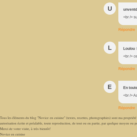
U
unvent
<br /> s
Répondre
L
Loulou
<br /> ce
Répondre
E
En toute
<br /> A
Répondre
Tous les éléments du blog "Novice en cuisine" (textes, recettes, photographies) sont ma propriété e
autorisation écrite et préalable, toute reproduction, de tout ou en partie, par quelque moyen ou pro
Merci de votre visite, à très bientôt!
Novice en cuisine