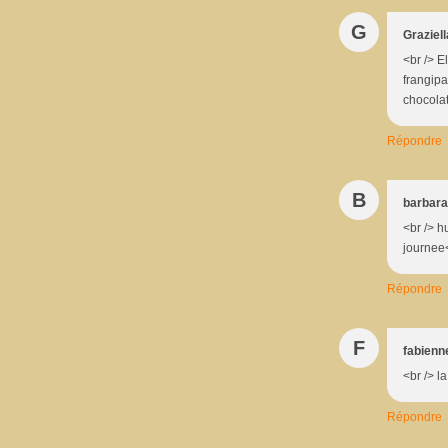
G
Graziell
<br /> E
frangipa
chocolat
Répondre
B
barbara
<br /> h
journee<
Répondre
F
fabienn
<br /> la
Répondre