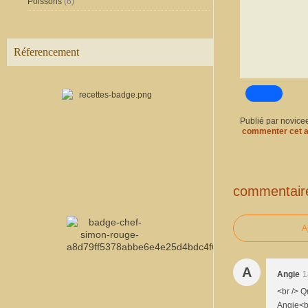
Poissons
(6)
Réferencement
Publié par novice
commenter cet a
commentair
A
A
Angie
1
<br /> Q
Angie<b