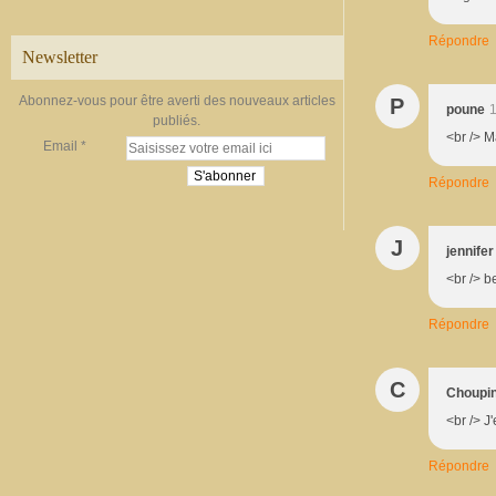
Répondre
Newsletter
Abonnez-vous pour être averti des nouveaux articles
P
poune
1
publiés.
<br /> M
Email
Répondre
J
jennifer
<br /> b
Répondre
C
Choupi
<br /> J'
Répondre