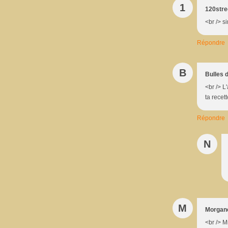
1
120stre
<br /> s
Répondre
B
Bulles 
<br /> L
ta recet
Répondre
N
M
Morgan
<br /> M