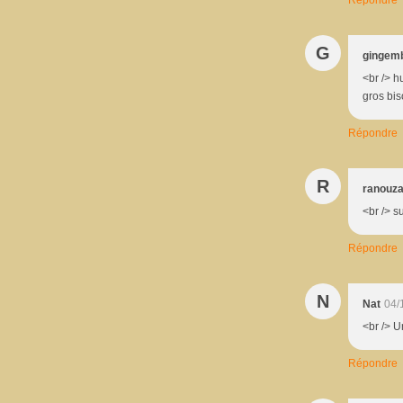
G
gingemb
<br /> 
gros bis
Répondre
R
ranouz
<br /> s
Répondre
N
Nat
04/
<br /> U
Répondre