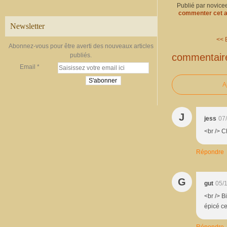
Publié par novice
commenter cet a
Newsletter
<< 
Abonnez-vous pour être averti des nouveaux articles
commentair
publiés.
Email
A
J
jess
07
<br /> C
Répondre
G
gut
05/
<br /> B
épicé ce
Répondre