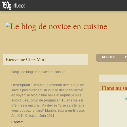
ACCUEIL
P
Bienvenue Chez Moi !
Blog
: Le blog de novice en cuisine
Description
: Beaucoup entendu dire que je ne
Flans au s
savais pas cuisiner! Un jour, le déclic est arrivé
en voyant le blog d'une amie et depuis je suis
addict! Beaucoup de progrès en 15 ans mais il
m'en reste encore...Ma devise "Si je sais le faire,
vous pouvez le faire!" Marion, Bourg-en-Bresse,
Ain (01). Création Juin 2011.
Contact