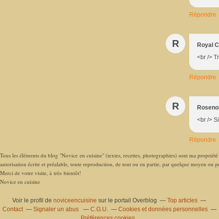
Répondre
R
Royal Ch
<br /> T
Répondre
R
Rosenoi
<br /> S
Répondre
Tous les éléments du blog "Novice en cuisine" (textes, recettes, photographies) sont ma propriété e
autorisation écrite et préalable, toute reproduction, de tout ou en partie, par quelque moyen ou pro
Merci de votre visite, à très bientôt!
Novice en cuisine
Voir le profil de
noviceencuisine
sur le portail Overblog
Top articles
Contact
Signaler un abus
C.G.U.
Cookies et données personnelles
Préférences cookies