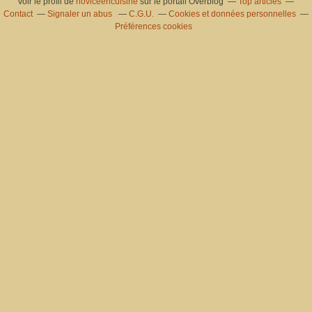
Voir le profil de
noviceencuisine
sur le portail Overblog
Top articles
Contact
Signaler un abus
C.G.U.
Cookies et données personnelles
Préférences cookies