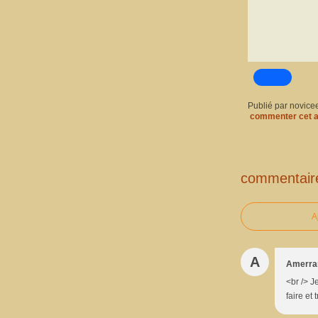
Publié par novice
commenter cet a
commentair
A
A
Amerra
<br /> Je
faire et 