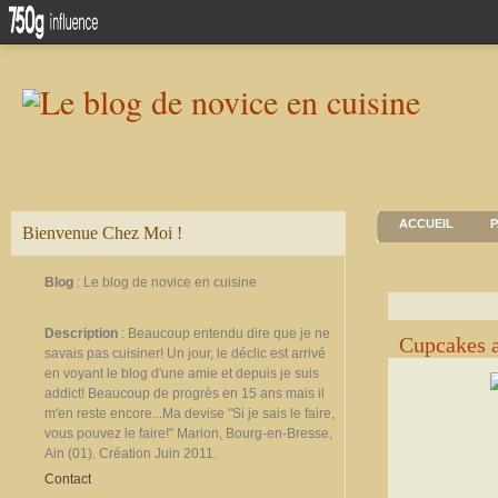
ACCUEIL
P
Bienvenue Chez Moi !
Blog
: Le blog de novice en cuisine
Description
: Beaucoup entendu dire que je ne
Cupcakes 
savais pas cuisiner! Un jour, le déclic est arrivé
en voyant le blog d'une amie et depuis je suis
addict! Beaucoup de progrès en 15 ans mais il
m'en reste encore...Ma devise "Si je sais le faire,
vous pouvez le faire!" Marion, Bourg-en-Bresse,
Ain (01). Création Juin 2011.
Contact