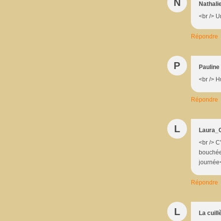
N
Nathali
<br /> U
Répondre
P
Pauline
<br /> 
Répondre
L
Laura_
<br /> C
bouchées
journée<
Répondre
L
La cuill