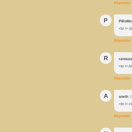
Répondre
P
PiRoMa
<br /> J
Répondre
R
ranouz
<br /> A
Répondre
A
aneth
2
<br /> c'
Répondre