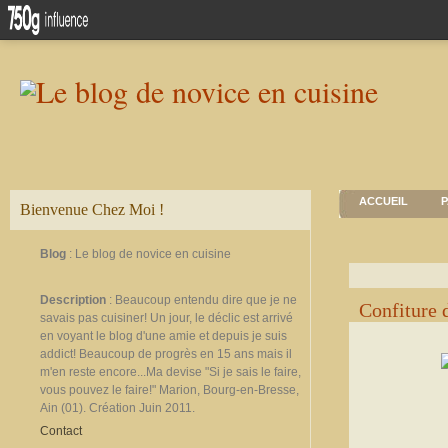
ACCUEIL
P
Bienvenue Chez Moi !
Blog
: Le blog de novice en cuisine
Description
: Beaucoup entendu dire que je ne
Confiture 
savais pas cuisiner! Un jour, le déclic est arrivé
en voyant le blog d'une amie et depuis je suis
addict! Beaucoup de progrès en 15 ans mais il
m'en reste encore...Ma devise "Si je sais le faire,
vous pouvez le faire!" Marion, Bourg-en-Bresse,
Ain (01). Création Juin 2011.
Contact