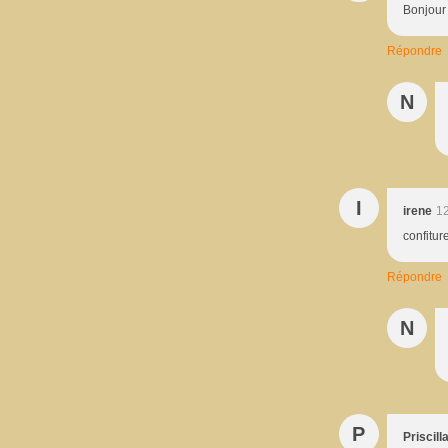
Bonjour 
Répondre
N
I
irene
12
confitur
Répondre
N
P
Priscill