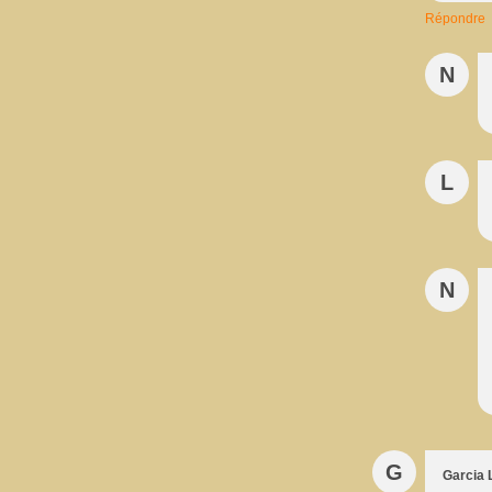
Répondre
N
L
N
G
Garcia 