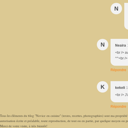
N
N
Neaira
<br /> a
^^<br />
Répondre
K
kekeli
1
<br /> J
Répondre
Tous les éléments du blog "Novice en cuisine" (textes, recettes, photographies) sont ma propriété e
autorisation écrite et préalable, toute reproduction, de tout ou en partie, par quelque moyen ou pro
Merci de votre visite, à très bientôt!