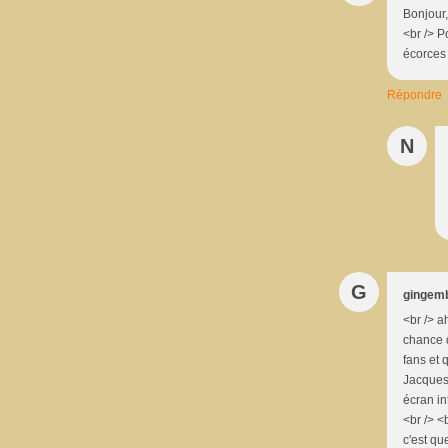
Bonjour,
<br /> P
écorces 
Répondre
N
G
gingemb
<br /> a
chance 
fans et 
Jacques 
écran in
<br /> <
c'est qu