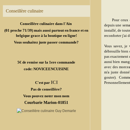
Conseillère culinaire
Pour ceux qui l
Conseillère culinaire dans l'Ain
depuis une semai
(01 proche 71/39) mais aussi partout en france et en
installé, de tout
belgique grace à la boutique en ligne!
reconforter j'ai 
Vous souhaitez juste passer commande?
Vous savez, je 
débrouille bien q
pas exactement ca
aussi bien mange
5€ de remise sur la 1ere commande
avec des morcea
code: NOVICEENCUISINE
m'a juste donné 
gouter). Comme
ICI
C'est par
Personnellement, 
Pas de conseillère?
Vous pouvez noter mon nom
Courbarie Marion-01851