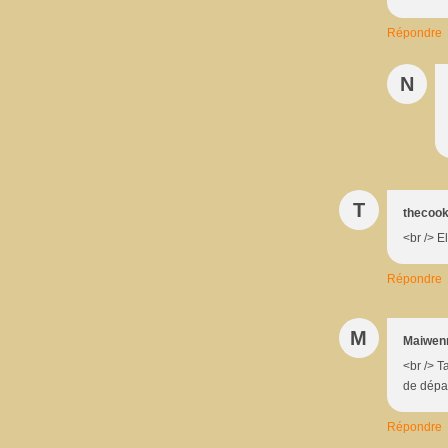
Répondre
N
T
thecook
<br /> E
Répondre
M
Maiwen
<br /> T
de dépar
Répondre