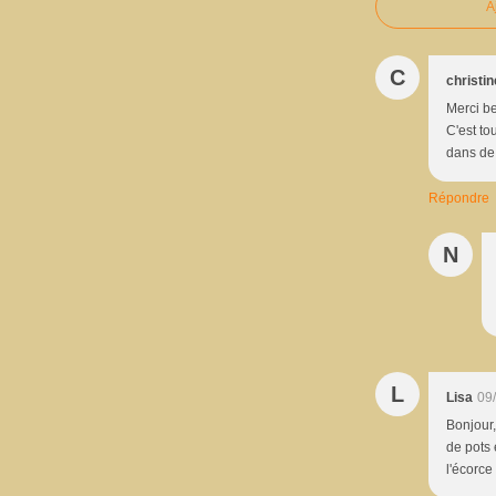
A
C
christin
Merci be
C'est tou
dans de 
Répondre
N
L
Lisa
09
Bonjour,
de pots 
l'écorce