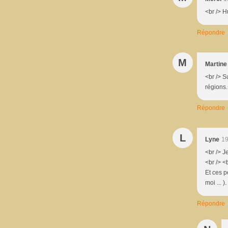
<br /> H
Répondre
M
Martine
<br /> S
régions.
Répondre
L
Lyne
19
<br /> J
<br /> <
Et ces p
moi ... )
Répondre