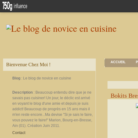
ACCUEIL
P
Bienvenue Chez Moi !
Blog
: Le blog de novice en cuisine
Description
: Beaucoup entendu dire que je ne
Bokits Bre
savais pas cuisiner! Un jour, le déclic est arrivé
en voyant le blog d'une amie et depuis je suis
addict! Beaucoup de progrès en 15 ans mais il
m'en reste encore...Ma devise "Si je sais le faire,
vous pouvez le faire!" Marion, Bourg-en-Bresse,
Ain (01). Création Juin 2011.
Contact