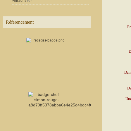
Poissons
(6)
Réferencement
En
D
Dans
Da
Une