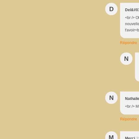
D
Del&#03
<br /> O
nouvelle
t'avoir<
Répondre
N
N
Nathali
<br /> M
Répondre
M
Merci
1