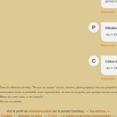
grosse b
Répondre
P
PiRoMa
<br /> E
Répondre
C
Céline 
<br /> O
Répondre
Tous les éléments du blog "Novice en cuisine" (textes, recettes, photographies) sont ma propriété e
autorisation écrite et préalable, toute reproduction, de tout ou en partie, par quelque moyen ou pro
Merci de votre visite, à très bientôt!
Novice en cuisine
Voir le profil de
noviceencuisine
sur le portail Overblog
Top articles
Contact
Signaler un abus
C.G.U.
Cookies et données personnelles