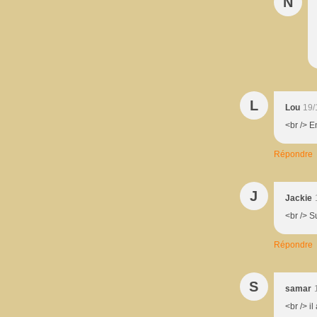
N
L
Lou
19/
<br /> E
Répondre
J
Jackie
<br /> S
Répondre
S
samar
<br /> i