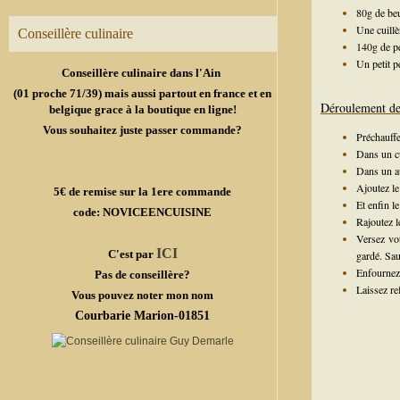
80g de be
Une cuillè
Conseillère culinaire
140g de pé
Un petit 
Conseillère culinaire dans l'Ain
(01 proche 71/39) mais aussi partout en france et en
Déroulement de 
belgique grace à la boutique en ligne!
Vous souhaitez juste passer commande?
Préchauffe
Dans un cu
Dans un au
Ajoutez le 
5€ de remise sur la 1ere commande
Et enfin l
code: NOVICEENCUISINE
Rajoutez l
Versez vot
ICI
C'est par
gardé. Sa
Enfournez 
Pas de conseillère?
Laissez re
Vous pouvez noter mon nom
Courbarie Marion-01851