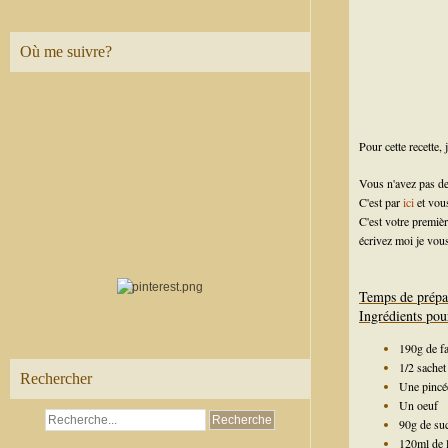
Où me suivre?
Pour cette recette,
Vous n'avez pas de
C'est par
ici
et vou
C'est votre premi
écrivez moi je vous
Temps de prépa
Ingrédients pou
190g de fa
1/2 sachet
Rechercher
Une pincée
Un oeuf
90g de su
120ml de l