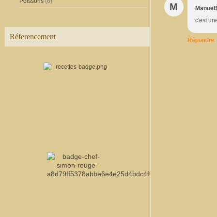
Poissons
(6)
M
Manue
c'est un
Réferencement
Répondre