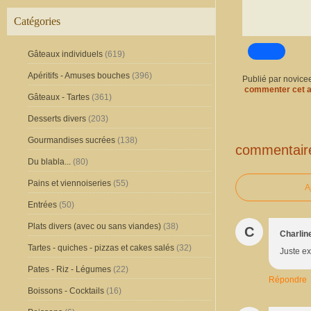
Catégories
Gâteaux individuels
(619)
Apéritifs - Amuses bouches
(396)
Publié par novice
commenter cet a
Gâteaux - Tartes
(361)
Desserts divers
(203)
Gourmandises sucrées
(138)
commentair
Du blabla...
(80)
Pains et viennoiseries
(55)
A
Entrées
(50)
Plats divers (avec ou sans viandes)
(38)
C
Charlin
Tartes - quiches - pizzas et cakes salés
(32)
Juste ex
Pates - Riz - Légumes
(22)
Répondre
Boissons - Cocktails
(16)