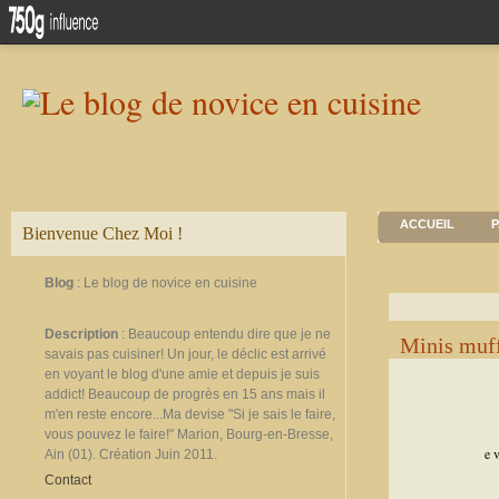
ACCUEIL
P
Bienvenue Chez Moi !
Blog
: Le blog de novice en cuisine
Description
: Beaucoup entendu dire que je ne
Minis muff
savais pas cuisiner! Un jour, le déclic est arrivé
en voyant le blog d'une amie et depuis je suis
addict! Beaucoup de progrès en 15 ans mais il
m'en reste encore...Ma devise "Si je sais le faire,
vous pouvez le faire!" Marion, Bourg-en-Bresse,
e v
Ain (01). Création Juin 2011.
Contact