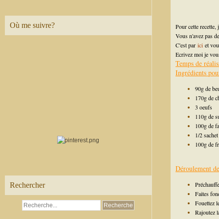
Où me suivre?
Pour cette recette, j
Vous n'avez pas de
C'est par
ici
et vo
Ecrivez moi je vous
Temps de réalis
Ingrédients pou
90g de be
170g de c
3 oeufs
110g de s
100g de fa
1/2 sachet
100g de f
Déroulement de 
Préchauffe
Rechercher
Faites fon
Fouettez l
Rajoutez la