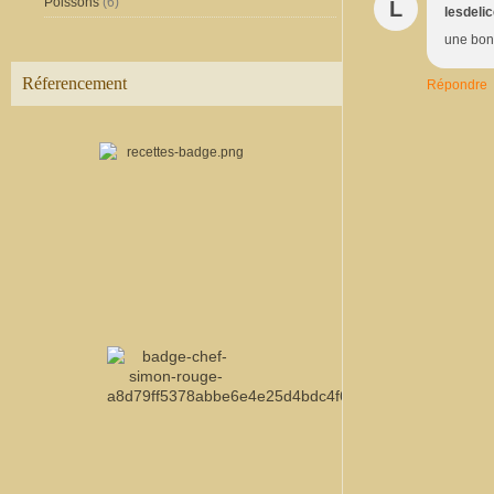
Poissons
(6)
L
lesdeli
une bonn
Réferencement
Répondre