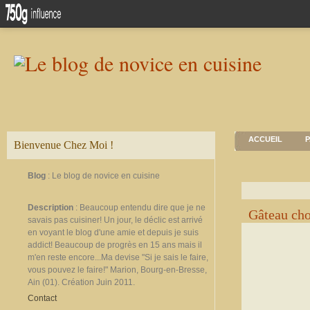
ACCUEIL
P
Bienvenue Chez Moi !
Blog
: Le blog de novice en cuisine
Description
: Beaucoup entendu dire que je ne
Gâteau cho
savais pas cuisiner! Un jour, le déclic est arrivé
en voyant le blog d'une amie et depuis je suis
addict! Beaucoup de progrès en 15 ans mais il
m'en reste encore...Ma devise "Si je sais le faire,
vous pouvez le faire!" Marion, Bourg-en-Bresse,
Ain (01). Création Juin 2011.
Contact