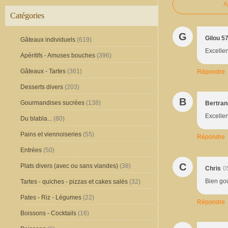
A
Catégories
G
Gilou 5
Gâteaux individuels
(619)
Excellen
Apéritifs - Amuses bouches
(396)
Gâteaux - Tartes
(361)
Répondre
Desserts divers
(203)
B
Gourmandises sucrées
(138)
Bertran
Excellen
Du blabla...
(80)
Pains et viennoiseries
(55)
Répondre
Entrées
(50)
C
Plats divers (avec ou sans viandes)
(38)
Chris
0
Bien g
Tartes - quiches - pizzas et cakes salés
(32)
Pates - Riz - Légumes
(22)
Répondre
Boissons - Cocktails
(16)