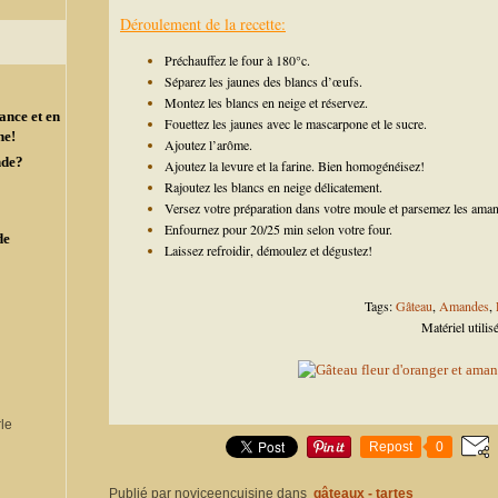
Déroulement de la recette:
Préchauffez le four à 180°c.
Séparez les jaunes des blancs d’œufs.
Montez les blancs en neige et réservez.
ance et en
Fouettez les jaunes avec le mascarpone et le sucre.
ne!
Ajoutez l’arôme.
nde?
Ajoutez la levure et la farine. Bien homogénéisez!
Rajoutez les blancs en neige délicatement.
Versez votre préparation dans votre moule et parsemez les amand
Enfournez pour 20/25 min selon votre four.
de
Laissez refroidir, démoulez et dégustez!
Tags:
Gâteau
,
Amandes
,
F
Matériel utilis
Repost
0
Publié par noviceencuisine
dans
gâteaux - tartes