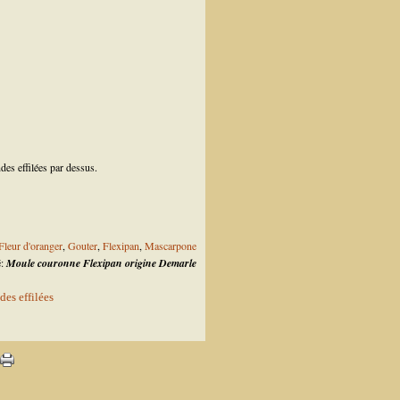
es effilées par dessus.
leur d'oranger
,
Gouter
,
Flexipan
,
Mascarpone
é:
Moule couronne Flexipan origine Demarle