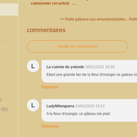
commenter cet article
…
<< Petits gâteaux aux amandes/pépites...
Petit
commentaires
Ajouter un commentaire
L
La cuisine de yolande
20/01/2021 19:48
Etant une grande fan de la fleur d'oranger ce gateau 
Répondre
)
L
LadyMilonguera
24/02/2020 19:22
(32)
A la fleur d'oranger, ce gâteau me plait.
Répondre