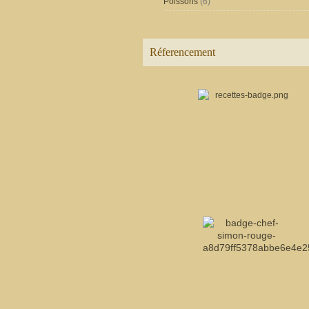
Poissons
(6)
Réferencement