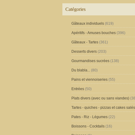
Catégories
Gâteaux individuels
(619)
Apéritifs - Amuses bouches
(396)
Gâteaux - Tartes
(361)
Desserts divers
(203)
Gourmandises sucrées
(138)
Du blabla...
(80)
Pains et viennoiseries
(55)
Entrées
(50)
Plats divers (avec ou sans viandes)
(38
Tartes - quiches - pizzas et cakes salés
Pates - Riz - Légumes
(22)
Boissons - Cocktails
(16)