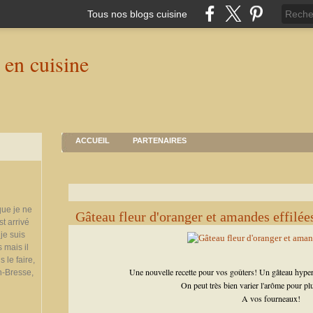
Tous nos blogs cuisine
ACCUEIL
PARTENAIRES
que je ne
Gâteau fleur d'oranger et amandes effilée
st arrivé
je suis
 mais il
 le faire,
Une nouvelle recette pour vos goûters! Un gâteau hype
n-Bresse,
On peut très bien varier l'arôme pour pl
A vos fourneaux!