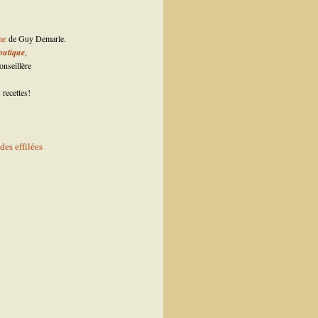
ne
de Guy Demarle.
outique
,
nseillère
 recettes!