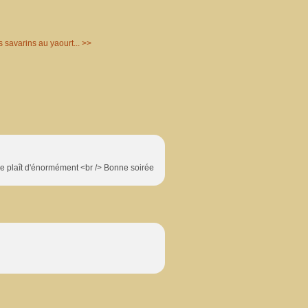
s savarins au yaourt... >>
me plaît d'énormément <br /> Bonne soirée