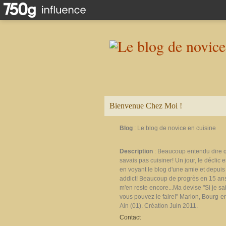
Bienvenue Chez Moi !
Blog
: Le blog de novice en cuisine
Description
: Beaucoup entendu dire 
savais pas cuisiner! Un jour, le déclic e
en voyant le blog d'une amie et depuis 
addict! Beaucoup de progrès en 15 ans
m'en reste encore...Ma devise "Si je sais
vous pouvez le faire!" Marion, Bourg-e
Ain (01). Création Juin 2011.
Contact