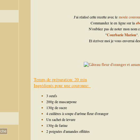
J'ai réalisé cette recette avec le
moule couron
Commandez le en ligne sur la
eb
N'oubliez pas de noter mon nom co
"
Courbarie Marion
".
Et écrivez moi je vous enverrai des
Temps de préparation: 20 min
Ingrédients pour une couronne:
3 o
eufs
200g de mascarpone
130g de sucre
4 cuillères à soupe d'arôme fleur d'oranger
Un sachet de levure
130g de farine
2 poignées d'amandes effilées