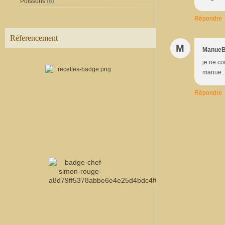
Poissons
(6)
Répondre
Réferencement
M
Manue
je ne co
manue :
Répondre