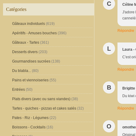
C
Céline 
Catégories
J'adore 
cannelés
Gâteaux individuels
(619)
Répondre
Apéritifs - Amuses bouches
(396)
Gâteaux - Tartes
(361)
L
Laura -
Desserts divers
(203)
C'est or
Gourmandises sucrées
(138)
Répondre
Du blabla...
(80)
Pains et viennoiseries
(55)
B
Brigitte 
Entrées
(50)
Du kiwi 
Plats divers (avec ou sans viandes)
(38)
Répondre
Tartes - quiches - pizzas et cakes salés
(32)
Pates - Riz - Légumes
(22)
O
omothe
Boissons - Cocktails
(16)
Original