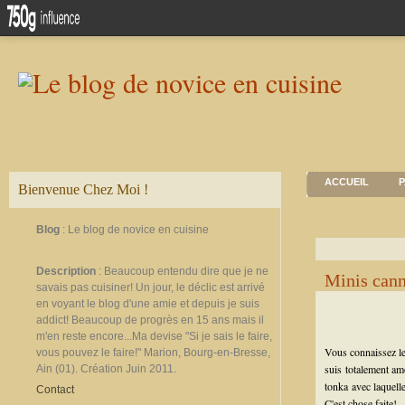
ACCUEIL
P
Bienvenue Chez Moi !
Blog
: Le blog de novice en cuisine
Description
: Beaucoup entendu dire que je ne
Minis cann
savais pas cuisiner! Un jour, le déclic est arrivé
en voyant le blog d'une amie et depuis je suis
addict! Beaucoup de progrès en 15 ans mais il
m'en reste encore...Ma devise "Si je sais le faire,
Vous connaissez les
vous pouvez le faire!" Marion, Bourg-en-Bresse,
suis totalement am
Ain (01). Création Juin 2011.
tonka avec laquelle
Contact
C'est chose faite!