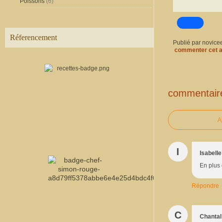
Poissons
(6)
Réferencement
Publié par novice
commenter cet a
commentair
A
I
Isabelle
En plus 
Répondre
C
Chantal