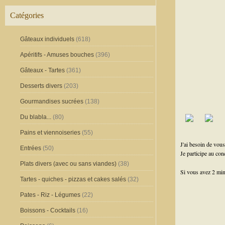
Catégories
Gâteaux individuels
(618)
Apéritifs - Amuses bouches
(396)
Gâteaux - Tartes
(361)
Desserts divers
(203)
Gourmandises sucrées
(138)
Du blabla...
(80)
Pains et viennoiseries
(55)
J'ai besoin de vou
Entrées
(50)
Je participe au co
Plats divers (avec ou sans viandes)
(38)
Si vous avez 2 min 
Tartes - quiches - pizzas et cakes salés
(32)
Pates - Riz - Légumes
(22)
Boissons - Cocktails
(16)