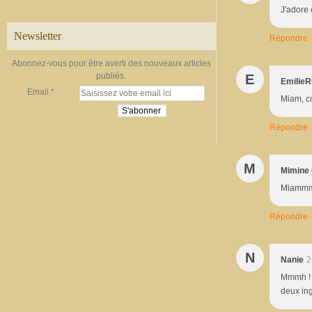
J'adore ç
Newsletter
Répondre
Abonnez-vous pour être averti des nouveaux articles
publiés.
E
Emilie
Email
Miam, co
Répondre
M
Mimine 
Miammm!
Répondre
N
Nanie
2
Mmmh ! C
deux ing