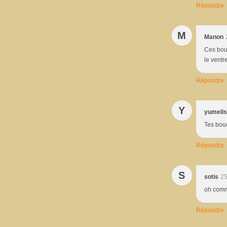
Répondre
M
Manon
Ces bouc
le ventr
Répondre
Y
yumeli
Tes bouc
Répondre
S
sotis
25
oh comme
Répondre