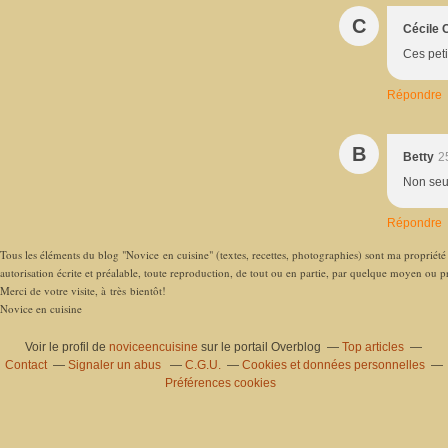
C
Cécile 
Ces peti
Répondre
B
Betty
2
Non seul
Répondre
Tous les éléments du blog "Novice en cuisine" (textes, recettes, photographies) sont ma propriété e
autorisation écrite et préalable, toute reproduction, de tout ou en partie, par quelque moyen ou pro
Merci de votre visite, à très bientôt!
Novice en cuisine
Voir le profil de
noviceencuisine
sur le portail Overblog
Top articles
Contact
Signaler un abus
C.G.U.
Cookies et données personnelles
Préférences cookies