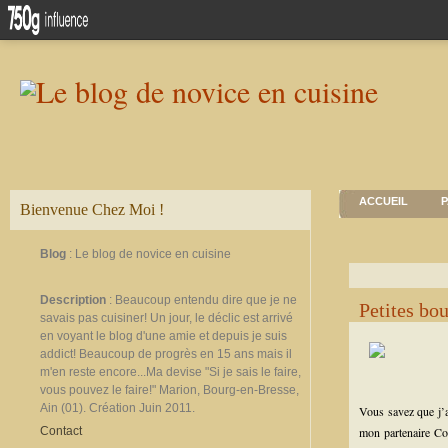
ACCUEIL
P
Bienvenue Chez Moi !
Blog
: Le blog de novice en cuisine
Description
: Beaucoup entendu dire que je ne
Petites bou
savais pas cuisiner! Un jour, le déclic est arrivé
en voyant le blog d'une amie et depuis je suis
addict! Beaucoup de progrès en 15 ans mais il
m'en reste encore...Ma devise "Si je sais le faire,
vous pouvez le faire!" Marion, Bourg-en-Bresse,
Ain (01). Création Juin 2011.
Vous savez que j’a
Contact
mon partenaire Cof