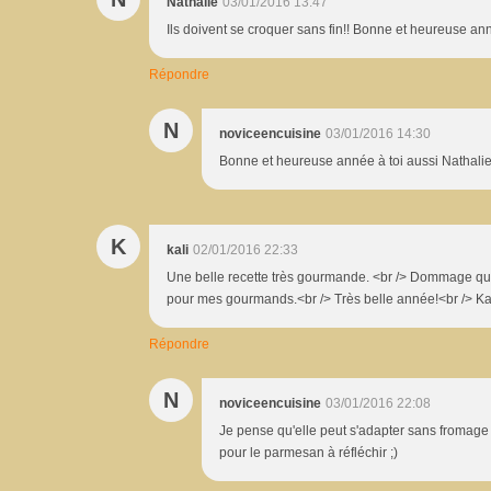
Nathalie
03/01/2016 13:47
Ils doivent se croquer sans fin!! Bonne et heureuse a
Répondre
N
noviceencuisine
03/01/2016 14:30
Bonne et heureuse année à toi aussi Nathalie
K
kali
02/01/2016 22:33
Une belle recette très gourmande. <br /> Dommage qu'il 
pour mes gourmands.<br /> Très belle année!<br /> Ka
Répondre
N
noviceencuisine
03/01/2016 22:08
Je pense qu'elle peut s'adapter sans fromage
pour le parmesan à réfléchir ;)