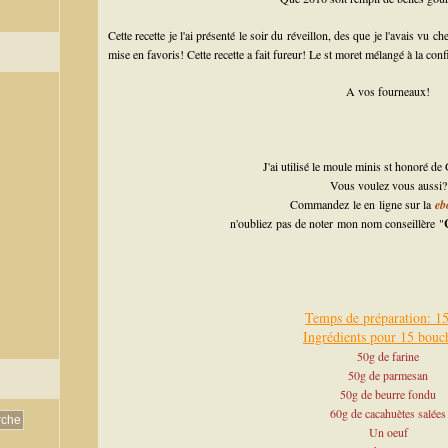
Cette recette je l'ai présenté le soir du réveillon, des que je l'avais vu 
mise en favoris! Cette recette a fait fureur! Le st moret mélangé à la con
A vos fourneaux!
J'ai utilisé le moule minis st honoré d
Vous voulez vous aussi?
Commandez le en ligne sur la
eb
n'oubliez pas de noter mon nom conseillère "
Temps de préparation: 1
Ingrédients pour 15 bouc
50g de farine
50g de parmesan
50g de beurre fondu
60g de cacahuètes salées
Un oeuf