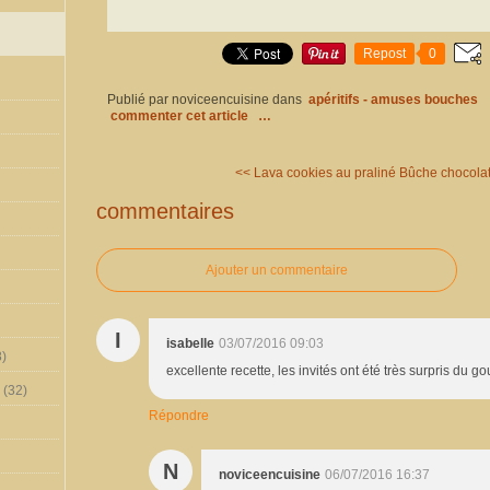
Repost
0
Publié par noviceencuisine
dans
apéritifs - amuses bouches
commenter cet article
…
<< Lava cookies au praliné
Bûche chocolat
commentaires
Ajouter un commentaire
I
isabelle
03/07/2016 09:03
)
excellente recette, les invités ont été très surpris du gou
(32)
Répondre
N
noviceencuisine
06/07/2016 16:37