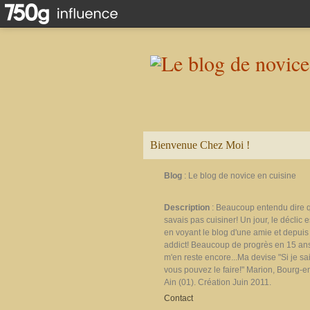
Bienvenue Chez Moi !
Blog
: Le blog de novice en cuisine
Description
: Beaucoup entendu dire 
savais pas cuisiner! Un jour, le déclic e
en voyant le blog d'une amie et depuis 
addict! Beaucoup de progrès en 15 ans
m'en reste encore...Ma devise "Si je sais
vous pouvez le faire!" Marion, Bourg-e
Ain (01). Création Juin 2011.
Contact