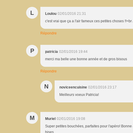
L
Loulou
02/01/2016 21:31
c'est vrai que ça a l'air fameux ces petites choses !!<br
Répondre
P
patricia
02/01/2016 19:44
merci ma belle une bonne année et de gros bisous
Répondre
N
noviceencuisine
02/01/2016 23:17
Meilleurs voeux Patricia!
M
Muriel
02/01/2016 19:08
Super petites bouchées, parfaites pour l'apéro! Bonne a
bises