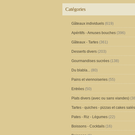
Catégories
Gâteaux individuels
(619)
Apéritifs - Amuses bouches
(396)
Gâteaux - Tartes
(361)
Desserts divers
(203)
Gourmandises sucrées
(138)
Du blabla...
(80)
Pains et viennoiseries
(55)
Entrées
(50)
Plats divers (avec ou sans viandes)
(38
Tartes - quiches - pizzas et cakes salés
Pates - Riz - Légumes
(22)
Boissons - Cocktails
(16)