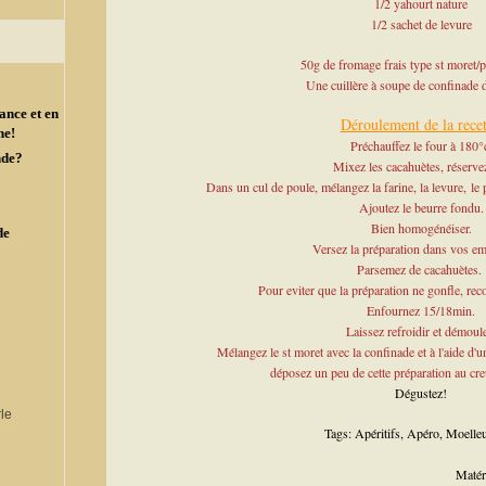
1/2 yahourt nature
1/2 sachet de levure
50g de fromage frais type st moret/p
Une cuillère à soupe de confinade 
ance et en
Déroulement de la recet
ne!
Préchauffez le four à 180°
nde?
Mixez les cacahuètes, réservez
Dans un cul de poule, mélangez la farine, la levure, le 
Ajoutez le beurre fondu.
Bien homogénéiser.
de
Versez la préparation dans vos em
Parsemez de cacahuètes.
Pour eviter que la préparation ne gonfle, rec
Enfournez 15/18min.
Laissez refroidir et démoul
Mélangez le st moret avec la confinade et à l'aide d'u
déposez un peu de cette préparation au cr
Dégustez!
Tags:
Apéritifs
,
Apéro
,
Moelle
Matér