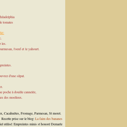
hiladelphia
de tomates
te:
c.
 les.
parmesan, l'oeuf et le yahourt.
preintes.
ouvrez d'une silpat.
ez.
ne poche à douille cannelée,
eux des moelleux.
ux
,
Cacahuètes
,
Fromage
,
Parmesan
,
St moret
.
Recette prise sur le blog:
La faim des bananes
iel utilisé: Empreintes minis st honoré Demarle