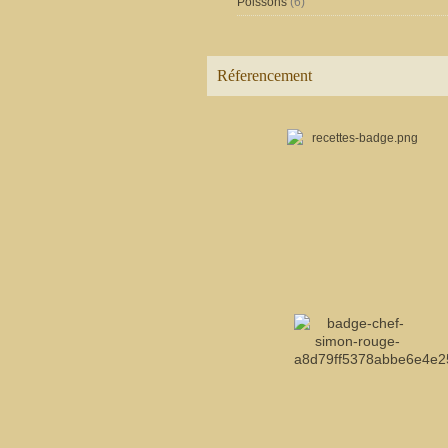
Poissons
(6)
Réferencement