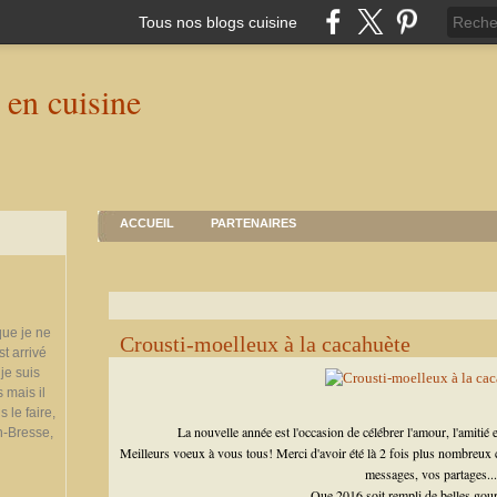
Tous nos blogs cuisine
ACCUEIL
PARTENAIRES
que je ne
Crousti-moelleux à la cacahuète
st arrivé
je suis
 mais il
 le faire,
La nouvelle année est l'occasion de célébrer l'amour, l'amitié 
n-Bresse,
Meilleurs voeux à vous tous! Merci d'avoir été là 2 fois plus nombreux
messages, vos partages...
Que 2016 soit rempli de belles gou