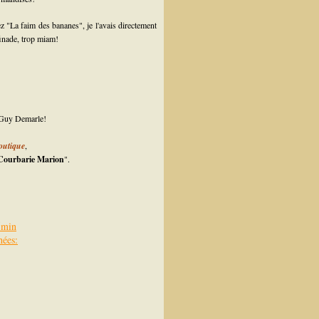
chez "La faim des bananes", je l'avais directement
finade, trop miam!
e Guy Demarle!
outique
,
Courbarie Marion
".
5min
hées: