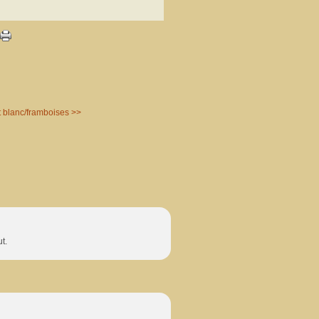
 blanc/framboises >>
t.