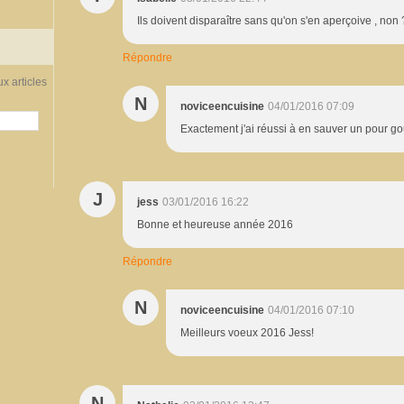
Ils doivent disparaître sans qu'on s'en aperçoive , non 
Répondre
x articles
N
noviceencuisine
04/01/2016 07:09
Exactement j'ai réussi à en sauver un pour go
J
jess
03/01/2016 16:22
Bonne et heureuse année 2016
Répondre
N
noviceencuisine
04/01/2016 07:10
Meilleurs voeux 2016 Jess!
N