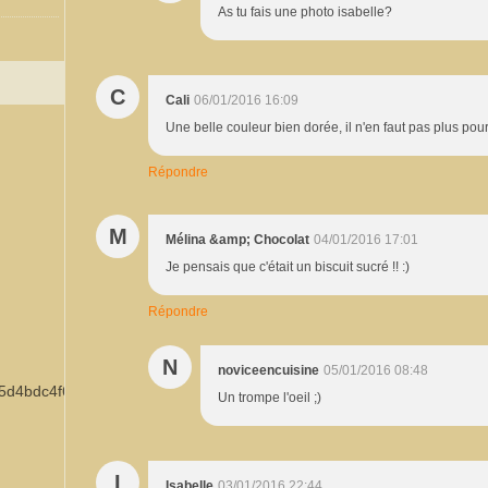
As tu fais une photo isabelle?
C
Cali
06/01/2016 16:09
Une belle couleur bien dorée, il n'en faut pas plus pour
Répondre
M
Mélina &amp; Chocolat
04/01/2016 17:01
Je pensais que c'était un biscuit sucré !! :)
Répondre
N
noviceencuisine
05/01/2016 08:48
Un trompe l'oeil ;)
I
Isabelle
03/01/2016 22:44