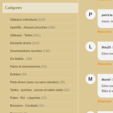
Catégories
P
patricia
Gâteaux individuels
(619)
miam, m
Apéritifs - Amuses bouches
(396)
Répondre
Gâteaux - Tartes
(361)
Desserts divers
(203)
L
lilou25
Gourmandises sucrées
(138)
Elles so
Du blabla...
(80)
Répondre
Pains et viennoiseries
(55)
Entrées
(50)
M
Muriel
0
Plats divers (avec ou sans viandes)
(38)
Elles so
Tartes - quiches - pizzas et cakes salés
(32)
fêtes à 
Pates - Riz - Légumes
(22)
Répondre
Boissons - Cocktails
(16)