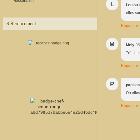
Poissons
(6)
L
Loulou
elles so
Réferencement
Répondre
M
Mely
05
Très bel
Répondre
P
papillo
Oh elles
Répondre