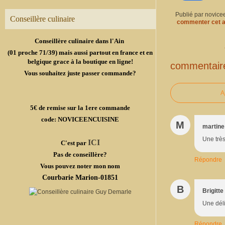
Publié par novice
Conseillère culinaire
commenter cet a
Conseillère culinaire dans l'Ain
(01 proche 71/39) mais aussi partout en france et en
belgique grace à la boutique en ligne!
commentair
Vous souhaitez juste passer commande?
A
5€ de remise sur la 1ere commande
code: NOVICEENCUISINE
M
martine
Une trè
ICI
C'est par
Pas de conseillère?
Répondre
Vous pouvez noter mon nom
Courbarie Marion-01851
B
Brigitte
Une déli
Répondre