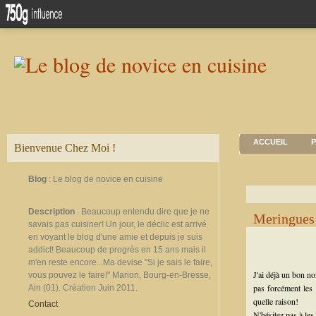
ACCUEIL
P
Bienvenue Chez Moi !
Blog
: Le blog de novice en cuisine
Description
: Beaucoup entendu dire que je ne
Meringues
savais pas cuisiner! Un jour, le déclic est arrivé
en voyant le blog d'une amie et depuis je suis
addict! Beaucoup de progrès en 15 ans mais il
m'en reste encore...Ma devise "Si je sais le faire,
J'ai déjà un bon no
vous pouvez le faire!" Marion, Bourg-en-Bresse,
pas forcément les 
Ain (01). Création Juin 2011.
quelle raison!
Contact
N'hésitez pas à les 