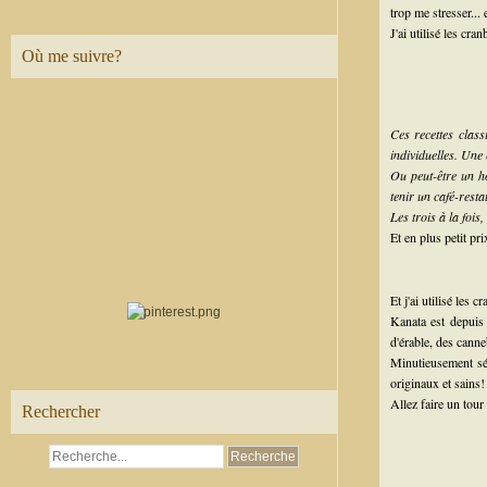
trop me stresser...
J'ai utilisé les cra
Où me suivre?
Ces recettes clas
individuelles. Une
Ou peut-être un h
tenir un café-resta
Les trois à la fois
Et en plus petit pr
Et j'ai utilisé les 
Kanata est depuis 
d'érable, des canneb
Minutieusement sél
originaux et sains!
Allez faire un tour 
Rechercher