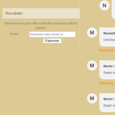
N
Newsletter
Abonnez-vous pour être averti des nouveaux articles
publiés.
M
Manue
Email
c'est to
Répondre
M
Muriel
0
Super ce
Répondre
M
Muriel
0
Super ce