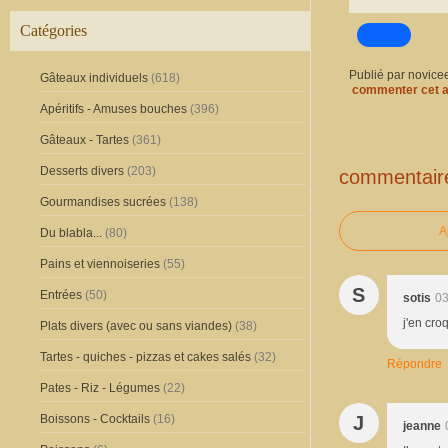
Catégories
Publié par novice
Gâteaux individuels
(618)
commenter cet a
Apéritifs - Amuses bouches
(396)
Gâteaux - Tartes
(361)
Desserts divers
(203)
commentair
Gourmandises sucrées
(138)
A
Du blabla...
(80)
Pains et viennoiseries
(55)
S
Entrées
(50)
sotis
03
j'en cro
Plats divers (avec ou sans viandes)
(38)
Tartes - quiches - pizzas et cakes salés
(32)
Répondre
Pates - Riz - Légumes
(22)
J
Boissons - Cocktails
(16)
jeanne