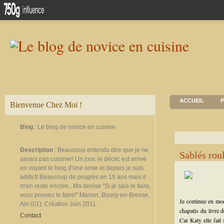
ACCUEIL
P
Bienvenue Chez Moi !
Blog
: Le blog de novice en cuisine
Description
: Beaucoup entendu dire que je ne
Sablés roul
savais pas cuisiner! Un jour, le déclic est arrivé
en voyant le blog d'une amie et depuis je suis
addict! Beaucoup de progrès en 15 ans mais il
m'en reste encore...Ma devise "Si je sais le faire,
vous pouvez le faire!" Marion, Bourg-en-Bresse,
Je continue en mod
Ain (01). Création Juin 2011.
chapatis du livre d
Contact
Car Katy elle fait