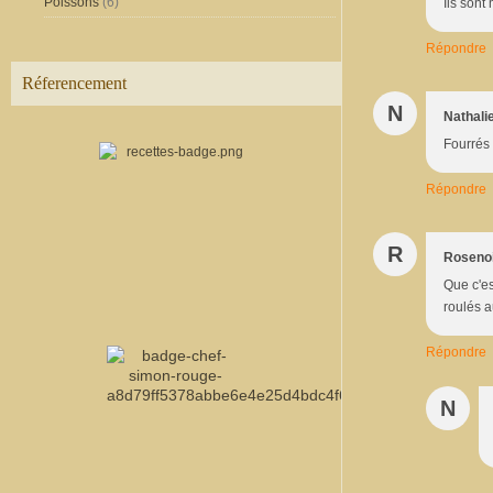
Poissons
(6)
Ils sont 
Répondre
Réferencement
N
Nathali
Fourrés
Répondre
R
Rosenoi
Que c'es
roulés a
Répondre
N