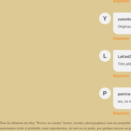
Répondre
Y
yumeli
Originau
Répondre
L
LaKiwiZ
Très all
Répondre
P
patricia
wa, ce 
Répondre
Tous les éléments du blog "Novice en cuisine" (textes, recettes, photographies) sont ma propriété e
autorisation écrite et préalable, toute reproduction, de tout ou en partie, par quelque moyen ou pro