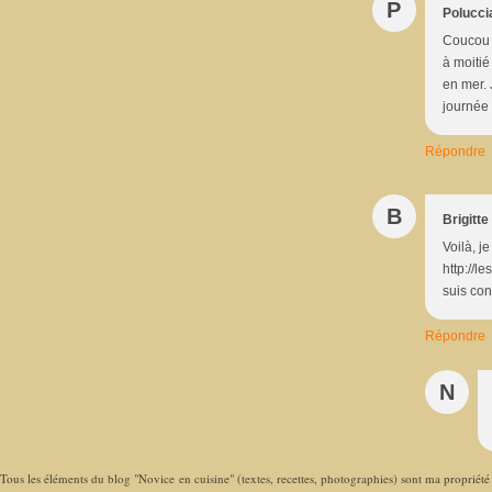
P
Polucci
Coucou !
à moitié
en mer. 
journée !!
Répondre
B
Brigitte 
Voilà, j
http://l
suis con
Répondre
N
Tous les éléments du blog "Novice en cuisine" (textes, recettes, photographies) sont ma propriété e