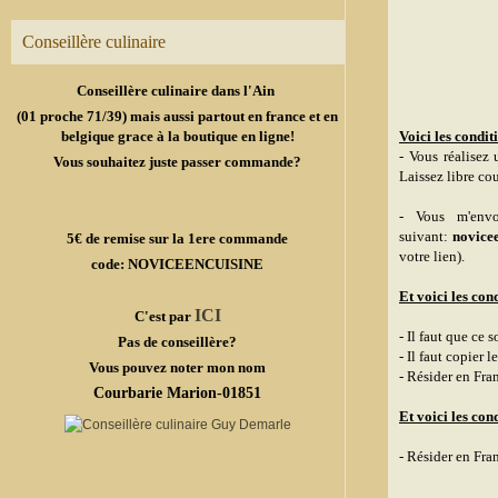
Conseillère culinaire
Conseillère culinaire dans l'Ain
(01 proche 71/39) mais aussi partout en france et en
belgique grace à la boutique en ligne!
Voici les condit
- Vous réalisez 
Vous souhaitez juste passer commande?
Laissez libre cou
- Vous m'envo
suivant:
novice
5€ de remise sur la 1ere commande
votre lien).
code: NOVICEENCUISINE
Et voici les con
ICI
C'est par
- Il faut que ce 
Pas de conseillère?
- Il faut copier 
Vous pouvez noter mon nom
- Résider en Fra
Courbarie Marion-01851
Et voici les con
- Résider en Fra