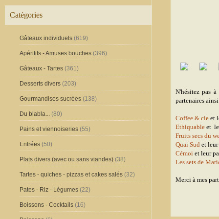
Catégories
Gâteaux individuels
(619)
Apéritifs - Amuses bouches
(396)
Gâteaux - Tartes
(361)
Desserts divers
(203)
N'hésitez pas à
Gourmandises sucrées
(138)
partenaires ains
Du blabla...
(80)
Coffee & cie
et 
Ethiquable
et l
Pains et viennoiseries
(55)
Fruits secs du w
Entrées
(50)
Quai Sud
et leu
Cémoi
et leur p
Plats divers (avec ou sans viandes)
(38)
Les sets de Mar
Tartes - quiches - pizzas et cakes salés
(32)
Merci à mes part
Pates - Riz - Légumes
(22)
Boissons - Cocktails
(16)