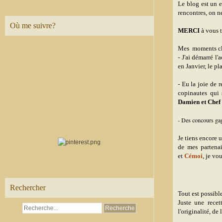
Le blog est un e
rencontres, on n
Où me suivre?
MERCI
à vous t
Mes moments clé
- J'ai démarré l'
en Janvier, le pl
- Eu la joie de 
copinautes qui 
Damien et Chef
- Des concours gag
Je tiens encore u
de mes partena
et
Cémoi
, je vo
Rechercher
Tout est possible
Juste une rece
l'originalité, de