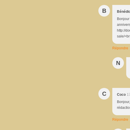
B
Bénédi
Bonjour 
annivers
http://d
sale/<br
Répondre
N
C
Coco
1
Bonjour,
rédactio
Répondre