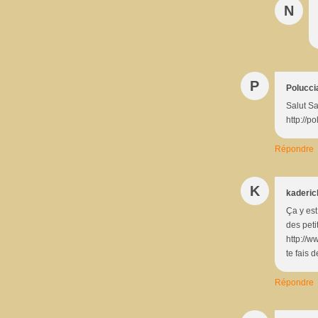
N
P
Polucci
Salut Sa
http://p
Répondre
K
kaderic
Ça y est
des peti
http://w
te fais 
Répondre