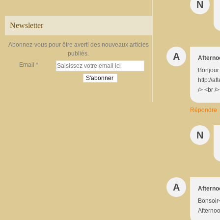
N
Newsletter
Abonnez-vous pour être averti des nouveaux articles
publiés.
A
Afterno
Email
Bonjour 
http://
/> <br /
Répondre
N
A
Afterno
Bonsoir<
Afterno