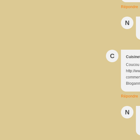
Répondre
N
C
Cuisine
Coucou M
http://
comment
Bloganni
Répondre
N