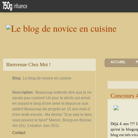
ACCUEIL
P
Bienvenue Chez Moi !
Blog
: Le blog de novice en cuisine
Description
: Beaucoup entendu dire que je ne
Concours 4
savais pas cuisiner! Un jour, le déclic est arrivé
en voyant le blog d'une amie et depuis je suis
addict! Beaucoup de progrès en 15 ans mais il
m'en reste encore...Ma devise "Si je sais le faire,
vous pouvez le faire!" Marion, Bourg-en-Bresse,
Déjà 4 ans !!!! 
Ain (01). Création Juin 2011.
qu'est la blogos
Contact
blog est trés viv