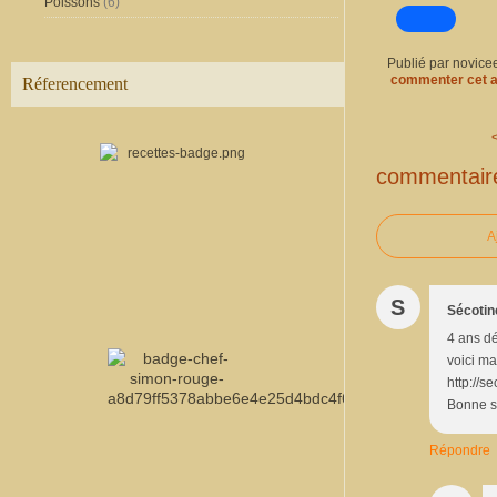
Poissons
(6)
Publié par novice
commenter cet a
Réferencement
commentair
A
S
Sécotin
4 ans dé
voici ma
http://s
Bonne s
Répondre