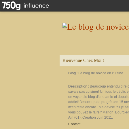
Bienvenue Chez Moi !
Blog
: Le blog de novice en cuisine
Description
: Beaucoup entendu dire 
savais pas cuisiner! Un jour, le déclic e
en voyant le blog d'une amie et depuis 
addict! Beaucoup de progrès en 15 ans
m'en reste encore...Ma devise "Si je sais
vous pouvez le faire!" Marion, Bourg-e
Ain (01). Création Juin 2011.
Contact