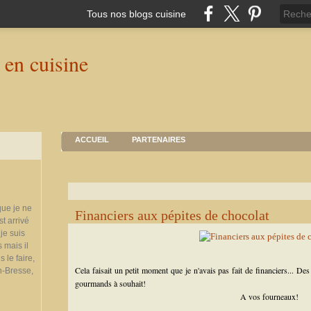
Tous nos blogs cuisine
ACCUEIL
PARTENAIRES
que je ne
Financiers aux pépites de chocolat
st arrivé
je suis
 mais il
 le faire,
Cela faisait un petit moment que je n'avais pas fait de financiers... De
n-Bresse,
gourmands à souhait!
A vos fourneaux!