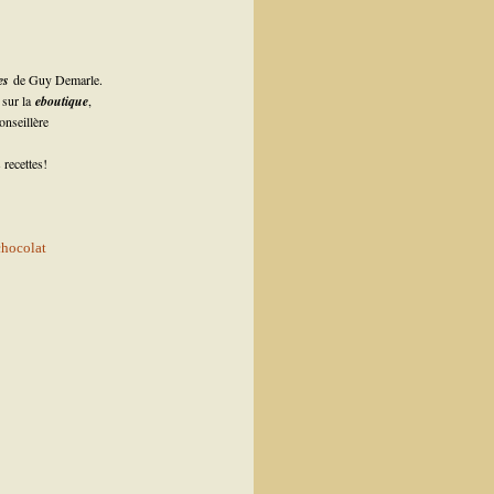
les
de Guy Demarle.
sur la
eboutique
,
nseillère
 recettes!