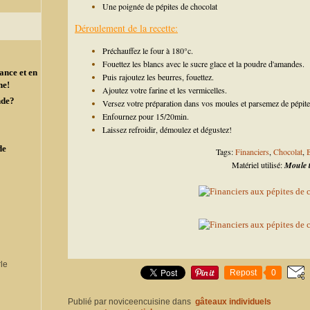
Une poignée de pépites de chocolat
Déroulement de la recette:
Préchauffez le four à 180°c.
Fouettez les blancs avec le sucre glace et la poudre d'amandes.
ance et en
Puis rajoutez les beurres, fouettez.
ne!
Ajoutez votre farine et les vermicelles.
nde?
Versez votre préparation dans vos moules et parsemez de pépite
Enfournez pour 15/20min.
Laissez refroidir, démoulez et dégustez!
de
Tags:
Financiers
,
Chocolat
,
B
Matériel utilisé:
Moule t
Repost
0
Publié par noviceencuisine
dans
gâteaux individuels