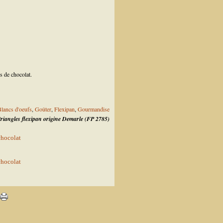
s de chocolat.
lancs d'oeufs
,
Goûter
,
Flexipan
,
Gourmandise
riangles flexipan origine Demarle (FP 2785)