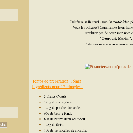
J'ai réalisé cette recette avec le
moule triang
Vous le souhaitez? Commandez le en ligne 
N'oubliez pas de noter mon nom co
"
Courbarie Marion
".
Et écrivez moi je vous enverrai des
Temps de préparation: 15min
Ingrédients pour 12 triangles:
3 blancs d’œufs
120g de sucre glace
120g de poudre d'amandes
60g de beurre fondu
60g de beurre demi sel fondu
125g de farine
10g de vermicelles de chocolat