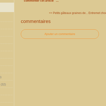
commenter cet article
…
<< Petits gâteaux graines de...
Entremet choc
commentaires
Ajouter un commentaire
)
(32)