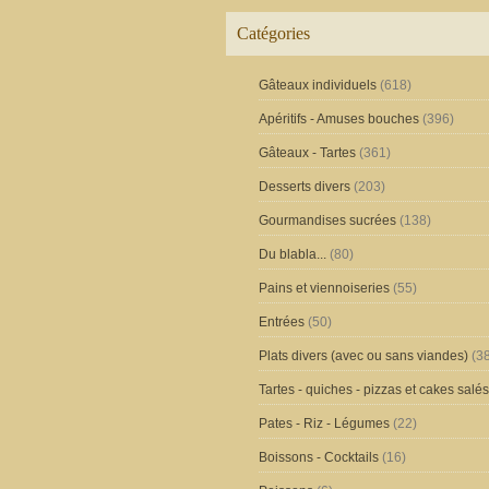
Catégories
Gâteaux individuels
(618)
Apéritifs - Amuses bouches
(396)
Gâteaux - Tartes
(361)
Desserts divers
(203)
Gourmandises sucrées
(138)
Du blabla...
(80)
Pains et viennoiseries
(55)
Entrées
(50)
Plats divers (avec ou sans viandes)
(38
Tartes - quiches - pizzas et cakes salés
Pates - Riz - Légumes
(22)
Boissons - Cocktails
(16)